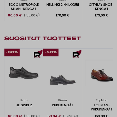
ECCO METROPOLE
HELSINKI 2 -NILKKURI
CITYRAY SHOE -
MILAN -KENGÄT
KENGÄT
60,00 €
170,00 €
179,90 €
(150,00 €)
SUOSITUT TUOTTEET
-60%
-40%
Ecco
Rieker
TopMan
HELSINKI 2
PUKUKENGÄT
TOPMAN-
PUKUKENGÄT
60,00 €
53,94 €
169,00 €
(150,00 €)
(89,90 €)