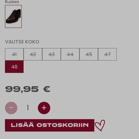
Ruskea
VALITSE KOKO
41
42
43
44
45
47
48
99,95 €
-
+
1