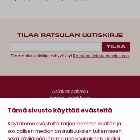
TILAA RATSULAN UUTISKIRJE
Tilaamalla uutiskirjeen hyväksyt
Ratsulan tietosuojaselosteen.
Asiakaspalvelu
Kanta-asiakkuus
Lahjakortti
Tämä sivusto käyttää evästeitä
Gomee Ratsula Café
Käytämme evästeitä tarjoamamme sisällön ja
Sopimusehdot
sosiaalisen median ominaisuuksien tukemiseen
Tietosuojaseloste
sekä kävijämäärämme analysoimiseen. Lisäksi
Maksutavat