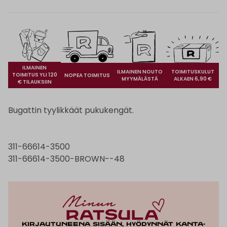
ILMAINEN
ILMAINEN NOUTO
TOIMITUSKULUT
TOIMITUS YLI 120
NOPEA TOIMITUS
MYYMÄLÄSTÄ
ALKAEN 6,90 €
€ TILAUKSIIN
Bugattin tyylikkäät pukukengät.
311-66614-3500
311-66614-3500-BROWN--48
Kirjautuneena sisään, hyödynnät kanta-