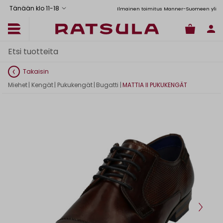
Tänään klo 11
-
18
Toimituskulut alk. 6,90€
Ilmainen toimitus Manner-Suomeen yli 120
Takaisin
Miehet
|
Kengät
|
Pukukengät
|
Bugatti
|
MATTIA II PUKUKENGÄT