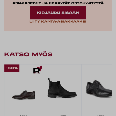
asiakasedut ja kerrytät ostohyvitystä
KIRJAUDU SISÄÄN
Liity kanta-asiakkaaksi
KATSO MYÖS
-60%
Ecco
Ecco
Ecco