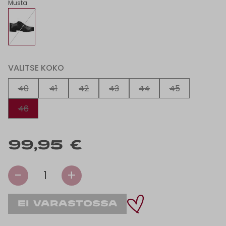
Musta
VALITSE KOKO
40
41
42
43
44
45
46
99,95 €
-
+
1