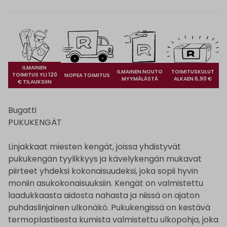
ILMAINEN
ILMAINEN NOUTO
TOIMITUSKULUT
TOIMITUS YLI 120
NOPEA TOIMITUS
MYYMÄLÄSTÄ
ALKAEN 6,90 €
€ TILAUKSIIN
Bugatti
PUKUKENGÄT
Linjakkaat miesten kengät, joissa yhdistyvät
pukukengän tyylikkyys ja kävelykengän mukavat
piirteet yhdeksi kokonaisuudeksi, joka sopii hyvin
moniin asukokonaisuuksiin. Kengät on valmistettu
laadukkaasta aidosta nahasta ja niissä on ajaton
puhdaslinjainen ulkonäkö. Pukukengissä on kestävä
termoplastisesta kumista valmistettu ulkopohja, joka