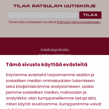
TILAA RATSULAN UUTISKIRJE
Tilaamalla uutiskirjeen hyväksyt
Ratsulan tietosuojaselosteen.
Asiakaspalvelu
Kanta-asiakkuus
Lahjakortti
Tämä sivusto käyttää evästeitä
Gomee Ratsula Café
Käytämme evästeitä tarjoamamme sisällön ja
Sopimusehdot
sosiaalisen median ominaisuuksien tukemiseen
Tietosuojaseloste
sekä kävijämäärämme analysoimiseen. Lisäksi
Maksutavat
jaamme sosiaalisen median, mainosalan ja
analytiikka-alan kumppaneillemme tietoja siitä,
miten käytät sivustoamme. Kumppanimme voivat