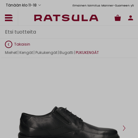
Tänään klo 11
-
18
Toimituskulut alk. 6,90€
Ilmainen toimitus Manner-Suomeen yli 120
Takaisin
Miehet
|
Kengät
|
Pukukengät
|
Bugatti
|
PUKUKENGÄT