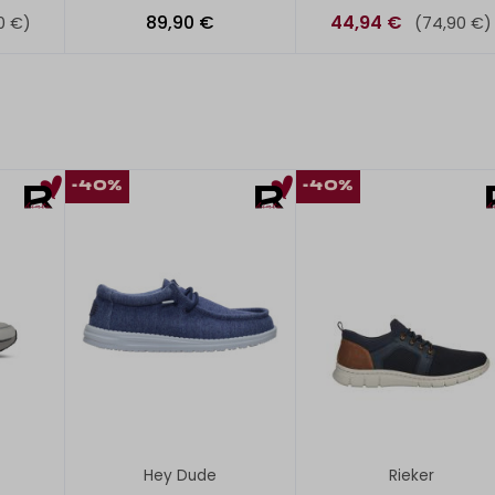
89,90 €
44,94 €
0 €)
(74,90 €)
-40%
-40%
Hey Dude
Rieker