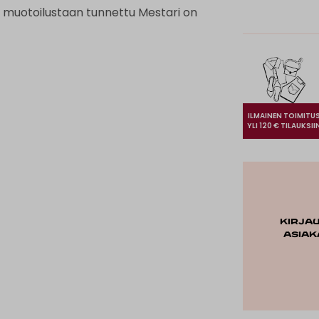
 muotoilustaan tunnettu Mestari on
ILMAINEN TOIMITU
YLI 120 € TILAUKSII
Kirja
asiak