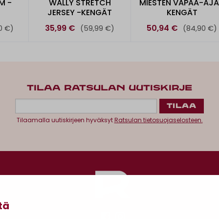
M -
WALLY STRETCH
MIESTEN VAPAA-AJ
JERSEY -KENGÄT
KENGÄT
35,99 €
50,94 €
0 €)
(59,99 €)
(84,90 €)
TILAA RATSULAN UUTISKIRJE
Tilaamalla uutiskirjeen hyväksyt
Ratsulan tietosuojaselosteen.
tä