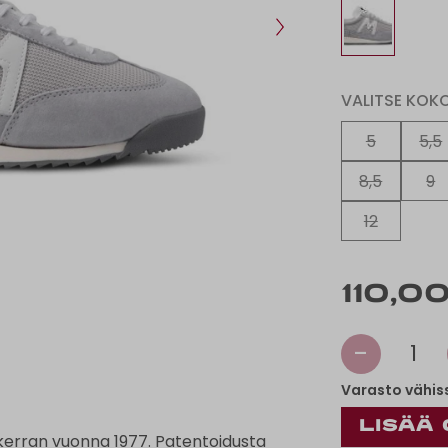
VALITSE KOK
5
5,5
8,5
9
12
110,0
-
1
Varasto vähis
kerran vuonna 1977. Patentoidusta