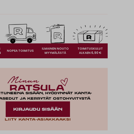
S
ILMAINEN NOUTO
TOIMITUSKULUT
NOPEA TOIMITUS
N
MYYMÄLÄSTÄ
ALKAEN 6,90 €
utuneena sisään, hyödynnät kanta-
asedut ja kerrytät ostohyvitystä
KIRJAUDU SISÄÄN
Liity kanta-asiakkaaksi