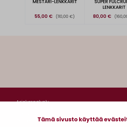
MESTARI-LENKKARIT
SUPER FULCRU
LENKKARIT
55,00 €
80,00 €
(110,00 €)
(160,0
Asiakaspalvelu
Kanta-asiakkuus
Lahjakortti
Tämä sivusto käyttää evästei
Gomee Ratsula Café