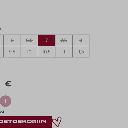
O
6
6,5
7
7,5
8
9,5
10
10,5
11
11,5
0 €
+
sä