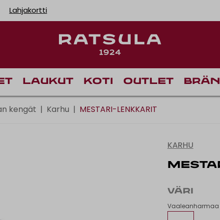
Lahjakortti
Toimituskulut alk
Ilm
et
Laukut
Koti
Outlet
Brän
an kengät
|
Karhu
|
MESTARI-LENKKARIT
KARHU
MESTAR
VÄRI
Vaaleanharmaa