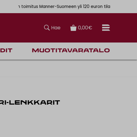
. 6,90€
ainen toimitus Manner-Suomeen yli 120 euron tilauksiin
Hae
0,00€
dit
Muotitavaratalo
I-LENKKARIT