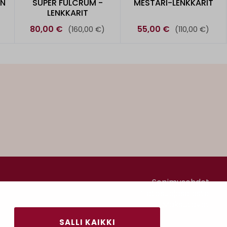
AN
SUPER FULCRUM -
MESTARI-LENKKARIT
LENKKARIT
80,00 €
55,00 €
(160,00 €)
(110,00 €)
Sopimusehdot
Tietosuojaseloste
Maksutavat
SALLI KAIKKI