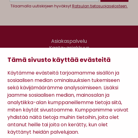
Tilaamalla uutiskirjeen hyväksyt
Ratsulan tietosuojaselosteen.
Asiakaspalvelu
Kanta-asiakkuus
Lahjakortti
Tämä sivusto käyttää evästeitä
Gomee Ratsula Café
Käytämme evästeitä tarjoamamme sisällön ja
Sopimusehdot
sosiaalisen median ominaisuuksien tukemiseen
Tietosuojaseloste
sekä kävijämäärämme analysoimiseen. Lisäksi
Maksutavat
jaamme sosiaalisen median, mainosalan ja
analytiikka-alan kumppaneillemme tietoja siitä,
miten käytät sivustoamme. Kumppanimme voivat
yhdistää näitä tietoja muihin tietoihin, joita olet
antanut heille tai joita on kerätty, kun olet
käyttänyt heidän palvelujaan.