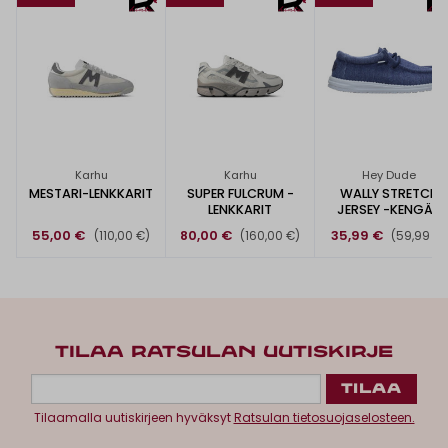
Karhu
Karhu
Hey Dude
MESTARI-LENKKARIT
SUPER FULCRUM -
WALLY STRETCH
LENKKARIT
JERSEY -KENGÄT
55,00 €
80,00 €
35,99 €
(110,00 €)
(160,00 €)
(59,99 €)
TILAA RATSULAN UUTISKIRJE
Tilaamalla uutiskirjeen hyväksyt
Ratsulan tietosuojaselosteen.