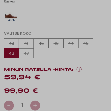
Ruskea
-40%
VALITSE KOKO
40
41
42
43
44
45
46
47
i
MINUN RATSULA -HINTA:
59,94 €
99,90 €
-
+
1