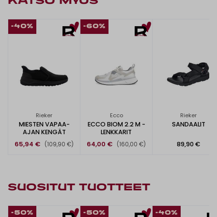
KATSO MYÖS
-40%
-60%
Rieker
Ecco
Rieker
MIESTEN VAPAA-
ECCO BIOM 2.2 M -
SANDAALIT
AJAN KENGÄT
LENKKARIT
65,94 €
64,00 €
89,90 €
(109,90 €)
(160,00 €)
SUOSITUT TUOTTEET
-50%
-50%
-40%