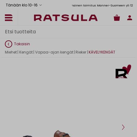
Tänään klo 10
-
16
Toimituskulut alk. 6,90€
Ilmainen toimitus Manner-Suomeen yli 120 euron
Takaisin
Miehet
|
Kengät
|
Vapaa-ajan kengät
|
Rieker
|
KÄVELYKENGÄT