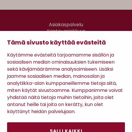
Asiakaspalvelu
Kanta-asiakkuus
Lahjakortti
Tämä sivusto käyttää evästeitä
Gomee Ratsula Café
Käytämme evästeitä tarjoamamme sisällön ja
Sopimusehdot
sosiaalisen median ominaisuuksien tukemiseen
Tietosuojaseloste
sekä kävijämäärämme analysoimiseen. Lisäksi
Maksutavat
jaamme sosiaalisen median, mainosalan ja
analytiikka-alan kumppaneillemme tietoja siitä,
miten käytät sivustoamme. Kumppanimme voivat
yhdistää näitä tietoja muihin tietoihin, joita olet
antanut heille tai joita on kerätty, kun olet
käyttänyt heidän palvelujaan.
SALLI KAIKKI