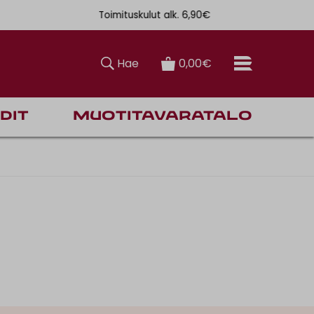
Toimituskulut alk. 6,90€
Ilmainen toi
Hae
0,00€
dit
Muotitavaratalo