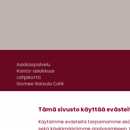
Asiakaspalvelu
Kanta-asiakkuus
Lahjakortti
Gomee Ratsula Café
Tämä sivusto käyttää evästei
Käytämme evästeitä tarjoamamme sisäll
sekä kävijämäärämme analysoimiseen. Li