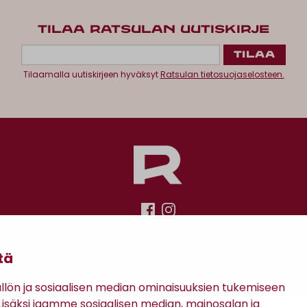
TILAA RATSULAN UUTISKIRJE
Tilaamalla uutiskirjeen hyväksyt
Ratsulan tietosuojaselosteen.
Antinkatu 17, 28100 Pori
tä
ön ja sosiaalisen median ominaisuuksien tukemiseen
säksi jaamme sosiaalisen median, mainosalan ja