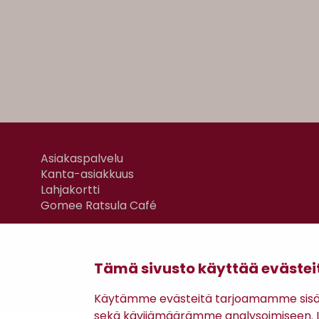
Asiakaspalvelu
Kanta-asiakkuus
Lahjakortti
Gomee Ratsula Café
Tämä sivusto käyttää evästei
Käytämme evästeitä tarjoamamme sisäll
sekä kävijämäärämme analysoimiseen. Li