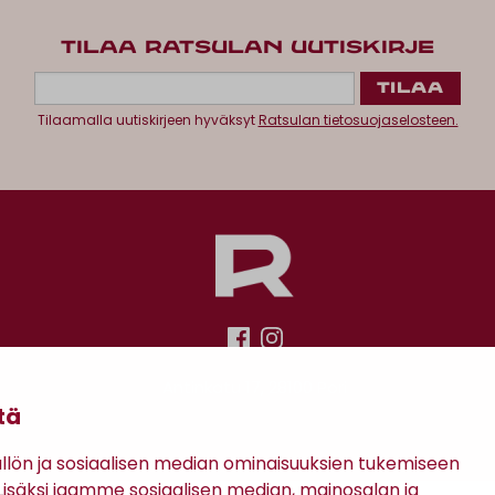
TILAA RATSULAN UUTISKIRJE
Tilaamalla uutiskirjeen hyväksyt
Ratsulan tietosuojaselosteen.
Antinkatu 17, 28100 Pori
tä
ön ja sosiaalisen median ominaisuuksien tukemiseen
säksi jaamme sosiaalisen median, mainosalan ja