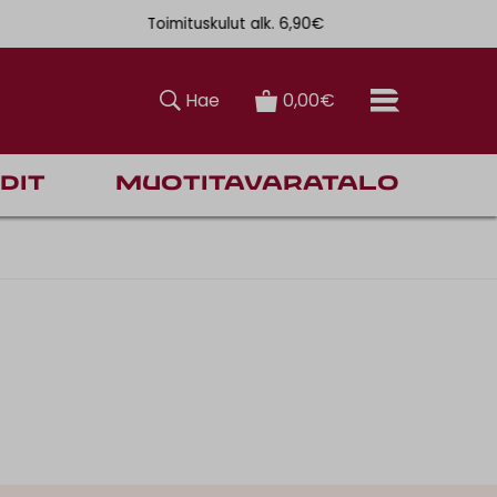
Toimituskulut alk. 6,90€
Ilmainen toi
Hae
0,00€
dit
Muotitavaratalo