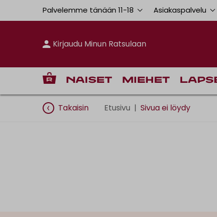
Palvelemme tänään 11
-
18
Asiakaspalvelu
Kirjaudu Minun Ratsulaan
Naiset
Miehet
Laps
Takaisin
Etusivu
|
Sivua ei löydy