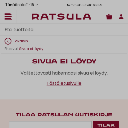
Tänään klo 11
-
18
Toimituskulut alk. 6,90€
Il
Takaisin
Etusivu
|
Sivua ei löydy
Sivua ei löydy
Valitettavasti hakemaasi sivua ei löydy.
Tästä etusivulle
TILAA RATSULAN UUTISKIRJE