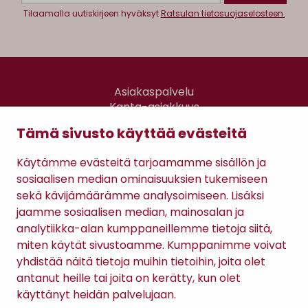
Tilaamalla uutiskirjeen hyväksyt
Ratsulan tietosuojaselosteen.
Asiakaspalvelu
Kanta-asiakkuus
Lahjakortti
Tämä sivusto käyttää evästeitä
Gomee Ratsula Café
Käytämme evästeitä tarjoamamme sisällön ja
Sopimusehdot
sosiaalisen median ominaisuuksien tukemiseen
Tietosuojaseloste
sekä kävijämäärämme analysoimiseen. Lisäksi
Maksutavat
jaamme sosiaalisen median, mainosalan ja
analytiikka-alan kumppaneillemme tietoja siitä,
miten käytät sivustoamme. Kumppanimme voivat
yhdistää näitä tietoja muihin tietoihin, joita olet
antanut heille tai joita on kerätty, kun olet
käyttänyt heidän palvelujaan.