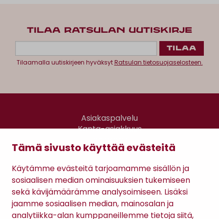
TILAA RATSULAN UUTISKIRJE
Tilaamalla uutiskirjeen hyväksyt
Ratsulan tietosuojaselosteen.
Asiakaspalvelu
Kanta-asiakkuus
Lahjakortti
Tämä sivusto käyttää evästeitä
Gomee Ratsula Café
Käytämme evästeitä tarjoamamme sisällön ja
Sopimusehdot
sosiaalisen median ominaisuuksien tukemiseen
Tietosuojaseloste
sekä kävijämäärämme analysoimiseen. Lisäksi
Maksutavat
jaamme sosiaalisen median, mainosalan ja
analytiikka-alan kumppaneillemme tietoja siitä,