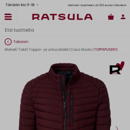
Tänään klo 11
-
18
Toimituskulut alk. 6,90€
Ilmainen toimitus Manner-Suomeen yli 120 euron tilauksiin
Takaisin
Miehet
|
Takit
|
Toppa- ja untuvatakit
|
Casa Moda
|
TOPPAPUSERO