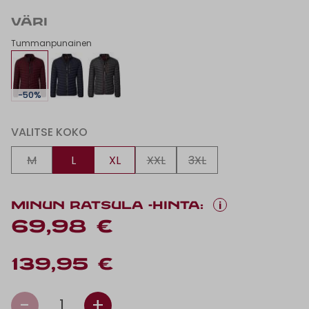
VÄRI
Tummanpunainen
-50%
VALITSE KOKO
M
L
XL
XXL
3XL
i
MINUN RATSULA -HINTA:
69,98 €
139,95 €
-
+
1