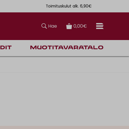
Toimituskulut alk. 6,90€
Ilmainen toi
Hae
0,00€
dit
Muotitavaratalo