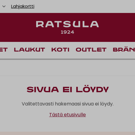
u
Lahjakortti
et
Laukut
Koti
Outlet
Brän
Sivua ei löydy
Valitettavasti hakemaasi sivua ei löydy.
Tästä etusivulle