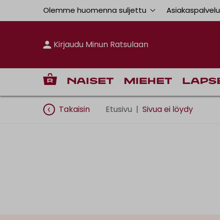
Olemme huomenna suljettu
Asiakaspalvel
Kirjaudu Minun Ratsulaan
Naiset
Miehet
Laps
Takaisin
Etusivu
|
Sivua ei löydy