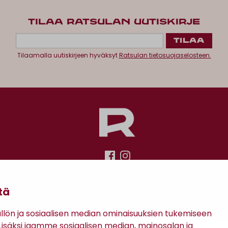
TILAA RATSULAN UUTISKIRJE
Tilaamalla uutiskirjeen hyväksyt
Ratsulan tietosuojaselosteen.
Antinkatu 17, 28100 Pori
tä
ön ja sosiaalisen median ominaisuuksien tukemiseen
säksi jaamme sosiaalisen median, mainosalan ja