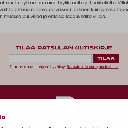
at sinut näyttämään aina tyylikkäältä ja huolitellulta. Vil
a vaihtoehtona niin jokapäiväiseen arkeen kuin juhlavamp
muassa puuvillaa ja erilaisia laadukkaita villoja.
TILAA RATSULAN UUTISKIRJE
Tilaamalla uutiskirjeen hyväksyt
Ratsulan tietosuojaselosteen.
tä