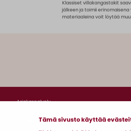
Klassiset villakangastakit saav
jälkeen ja toimii erinomaisen
materiaaleina voit löytää muun 
Asiakaspalvelu
Kanta-asiakkuus
Lahjakortti
Tämä sivusto käyttää evästei
Gomee Ratsula Café