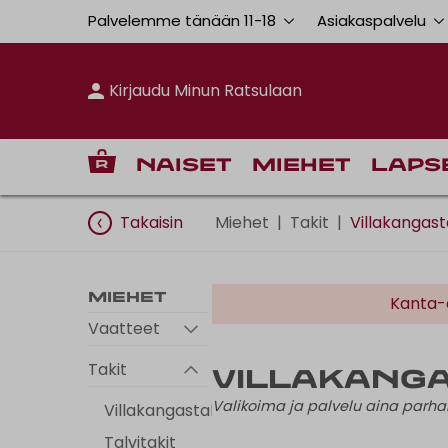
Palvelemme tänään 11
-
18
Asiakaspalvelu
Kirjaudu Minun Ratsulaan
Naiset
Miehet
Laps
Takaisin
Miehet
|
Takit
|
Villakangast
Miehet
Kanta-a
Vaatteet
Takit
Villakanga
Valikoima ja palvelu aina par
Villakangastakit
Talvitakit