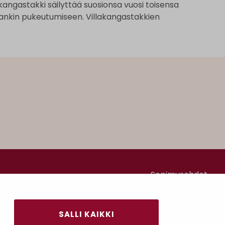
lakangastakki säilyttää suosionsa vuosi toisensa
aankin pukeutumiseen. Villakangastakkien
Sopimusehdot
Tietosuojaseloste
Maksutavat
SALLI KAIKKI