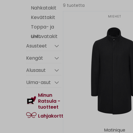
9 tuotetta
Nahkatakit
Kevättakit
MIEHET
Toppa- ja
untuvatakit
Liivit
Asusteet
Kengät
Alusasut
Uima-asut
Minun
Ratsula -
tuotteet
Lahjakortti
Matinique