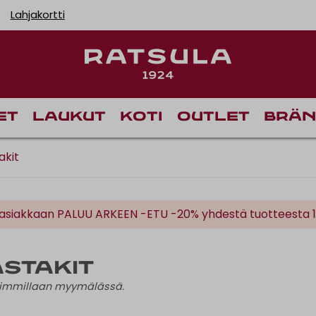
Lahjakortti
Toimituskulut alk
Il
et
Laukut
Koti
Outlet
Brän
akit
siakkaan PALUU ARKEEN -ETU -20% yhdestä tuotteesta 16.8
stakit
haimmillaan myymälässä.