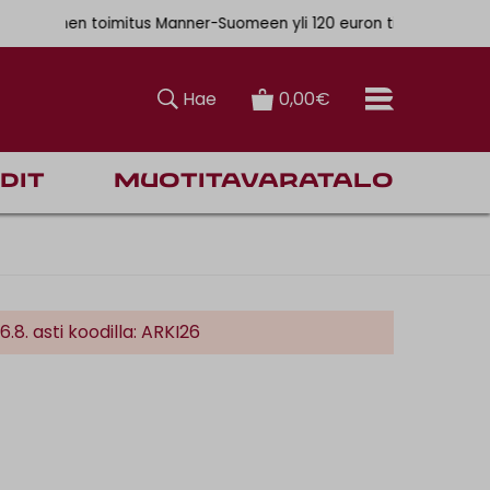
. 6,90€
mainen toimitus Manner-Suomeen yli 120 euron tilauksiin
Hae
0,00€
dit
Muotitavaratalo
. asti koodilla: ARKI26