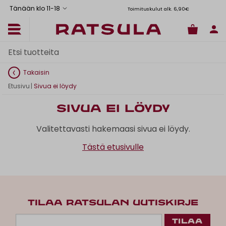
Tänään klo 11
-
18
Toimituskulut alk. 6,90€
Il
Takaisin
Etusivu
|
Sivua ei löydy
Sivua ei löydy
Valitettavasti hakemaasi sivua ei löydy.
Tästä etusivulle
TILAA RATSULAN UUTISKIRJE