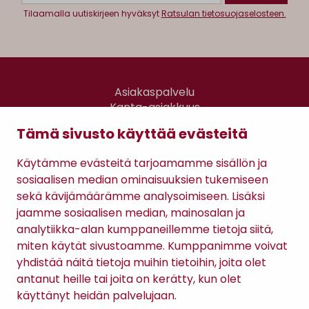
Tilaamalla uutiskirjeen hyväksyt
Ratsulan tietosuojaselosteen.
Asiakaspalvelu
Kanta-asiakkuus
Lahjakortti
Tämä sivusto käyttää evästeitä
Gomee Ratsula Café
Käytämme evästeitä tarjoamamme sisällön ja
Sopimusehdot
sosiaalisen median ominaisuuksien tukemiseen
Tietosuojaseloste
sekä kävijämäärämme analysoimiseen. Lisäksi
Maksutavat
jaamme sosiaalisen median, mainosalan ja
analytiikka-alan kumppaneillemme tietoja siitä,
miten käytät sivustoamme. Kumppanimme voivat
yhdistää näitä tietoja muihin tietoihin, joita olet
antanut heille tai joita on kerätty, kun olet
käyttänyt heidän palvelujaan.