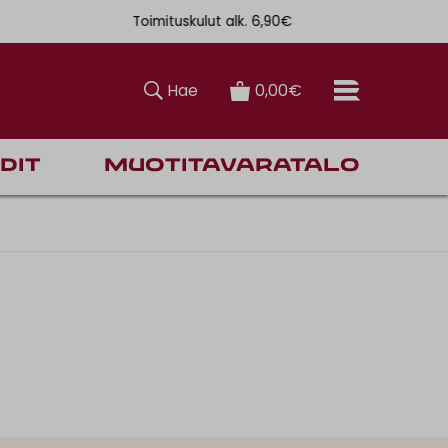
Toimituskulut alk. 6,90€
Ilmainen toi
Hae
0,00€
dit
Muotitavaratalo