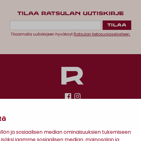
TILAA RATSULAN UUTISKIRJE
Tilaamalla uutiskirjeen hyväksyt
Ratsulan tietosuojaselosteen.
Antinkatu 17, 28100 Pori
tä
ön ja sosiaalisen median ominaisuuksien tukemiseen
säksi jaamme sosiaalisen median, mainosalan ja