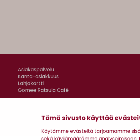
Asiakaspalvelu
Kanta-asiakkuus
Lahjakortti
Gomee Ratsula Café
Tämä sivusto käyttää evästei
Käytämme evästeitä tarjoamamme sisäll
sekä kävijämäärämme analysoimiseen. Li