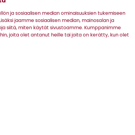
tä
ön ja sosiaalisen median ominaisuuksien tukemiseen
Matinique
Mac
säksi jaamme sosiaalisen median, mainosalan ja
1 -
MAPETE-HOUSUT
DRIVER-
UT
PUUVILLAHOUSUT
oja siitä, miten käytät sivustoamme. Kumppanimme
in, joita olet antanut heille tai joita on kerätty, kun olet
39,98 €
139,95 €
(99,95 €)
TILAA RATSULAN UUTISKIRJE
Tilaamalla uutiskirjeen hyväksyt
Ratsulan tietosuojaselosteen.