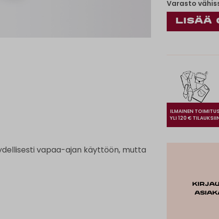
Varasto vähis
ILMAINEN TOIMITU
YLI 120 € TILAUKSII
ydellisesti vapaa-ajan käyttöön, mutta
Kirja
asiak