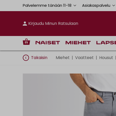
Palvelemme tänään 11
-
18
Asiakaspalvelu
Kirjaudu Minun Ratsulaan
Naiset
Miehet
Laps
Takaisin
Miehet
|
Vaatteet
|
Housut