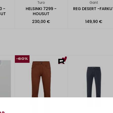
Turo
Gant
0 -
HELSINKI 7299 -
REG DESERT -FARKU
SUT
HOUSUT
230,00 €
149,90 €
-60%