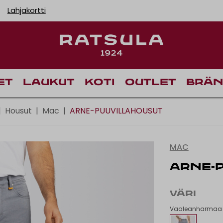
Lahjakortti
Ilmainen toimitus Manner-Suomeen yli 120 euron tilauk
Ilmainen nouto myymä
Nope
et
Laukut
Koti
Outlet
Brän
|
Housut
|
Mac
|
ARNE-PUUVILLAHOUSUT
MAC
ARNE-
VÄRI
Vaaleanharmaa