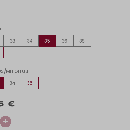
O
33
34
35
36
38
US/MITOITUS
34
36
5 €
+