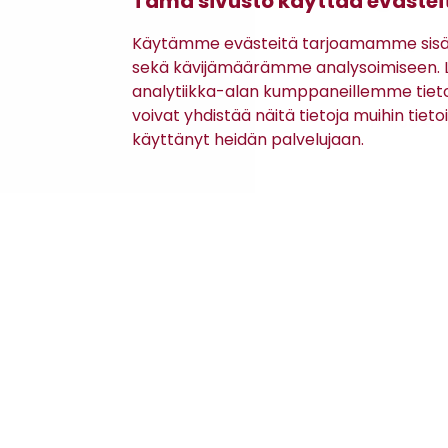
Tämä sivusto käyttää evästei
Käytämme evästeitä tarjoamamme sisäll
Meyer
Turo
sekä kävijämäärämme analysoimiseen. Li
ROMA
HAMBURG 542
PUUVILLAHOUSUT
PUVUNHOUS
analytiikka-alan kumppaneillemme tiet
voivat yhdistää näitä tietoja muihin tietoih
139,00 €
170,00 €
käyttänyt heidän palvelujaan.
Asiakaspalvelu
Kanta-asiakkuus