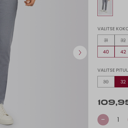
VALITSE KOK
31
32
40
42
VALITSE PITU
30
32
109,9
-
1