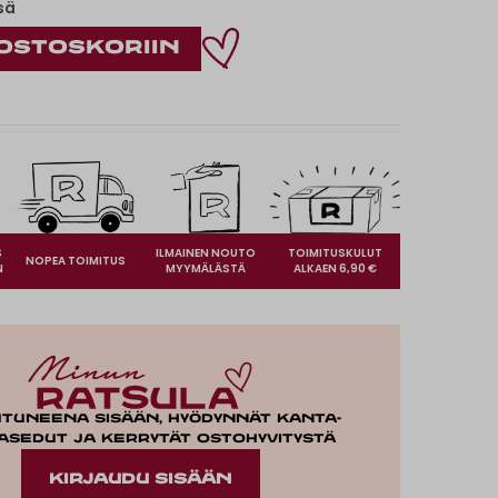
sä
S
ILMAINEN NOUTO
TOIMITUSKULUT
NOPEA TOIMITUS
N
MYYMÄLÄSTÄ
ALKAEN 6,90 €
utuneena sisään, hyödynnät kanta-
asedut ja kerrytät ostohyvitystä
KIRJAUDU SISÄÄN