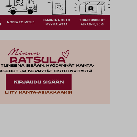
S
ILMAINEN NOUTO
TOIMITUSKULUT
NOPEA TOIMITUS
N
MYYMÄLÄSTÄ
ALKAEN 6,90 €
utuneena sisään, hyödynnät kanta-
asedut ja kerrytät ostohyvitystä
KIRJAUDU SISÄÄN
Liity kanta-asiakkaaksi