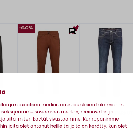
-60%
tä
ön ja sosiaalisen median ominaisuuksien tukemiseen
Matinique
Mac
säksi jaamme sosiaalisen median, mainosalan ja
7 -
MAPETE-HOUSUT
MACFLEXX-FARKUT
oja siitä, miten käytät sivustoamme. Kumppanimme
in, joita olet antanut heille tai joita on kerätty, kun olet
39,98 €
139,95 €
(99,95 €)