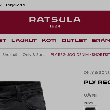
Lahjakortti
Ilmainen toimitus Manner-Suomeen yli 120 euron til
Toimituskulut alk. 
et
Laukut
Koti
Outlet
Brän
|
Shortsit
|
Only & Sons
|
PLY REG JOG DENIM -SHORTSI
ONLY & SONS
PLY RE
VÄRI
Musta