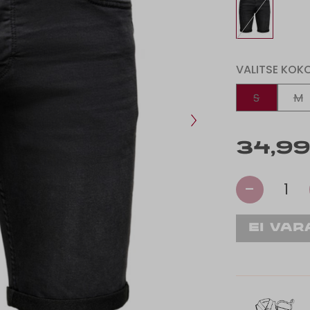
VALITSE KOK
S
M
34,99
-
1