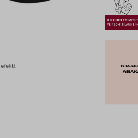
ILMAINEN TOIMITU
YLI 120 € TILAUKSII
efekti.
Kirja
asiak