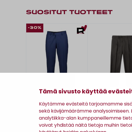
SUOSITUT TUOTTEET
-30%
Tämä sivusto käyttää evästei
Käytämme evästeitä tarjoamamme sisäll
Turo
Turo
sekä kävijämäärämme analysoimiseen. Li
ELMER 3280 SLIM FIT -
HAMPTON 554
PUVUNHOUSUT
HOUSUT
analytiikka-alan kumppaneillemme tiet
voivat yhdistää näitä tietoja muihin tietoih
112,00 €
250,00 €
(160,00 €)