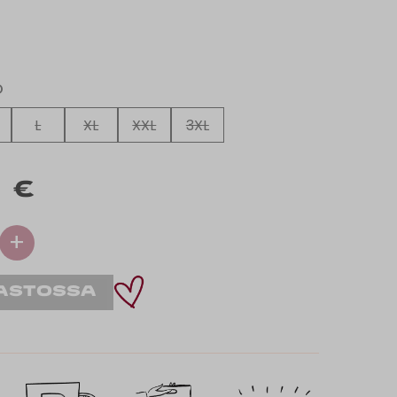
O
L
XL
XXL
3XL
 €
+