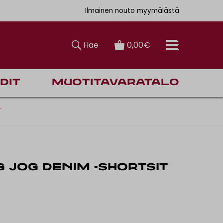
auksiin
6,90€
Ilmainen nouto myymälästä
Hae
0,00€
dit
Muotitavaratalo
T
G JOG DENIM -SHORTSIT