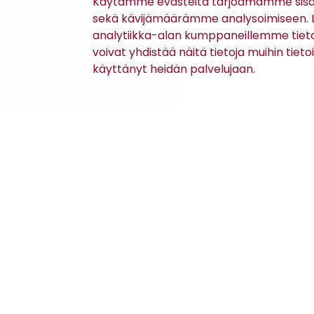
Käytämme evästeitä tarjoamamme sisäll
Carhartt WIP
Mac
sekä kävijämäärämme analysoimiseen. Li
LANDON-HOUSUT
DRIVER-
PUUVILLAHOU
analytiikka-alan kumppaneillemme tiet
voivat yhdistää näitä tietoja muihin tietoih
70,00 €
139,95 €
(140,00 €)
käyttänyt heidän palvelujaan.
Asiakaspalvelu
Kanta-asiakkuus
Lahjakortti