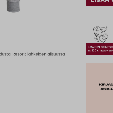
ILMAINEN TOIMITU
YLI 120 € TILAUKSII
ta. Resorit lahkeiden alisuussa,
Kirja
asiak