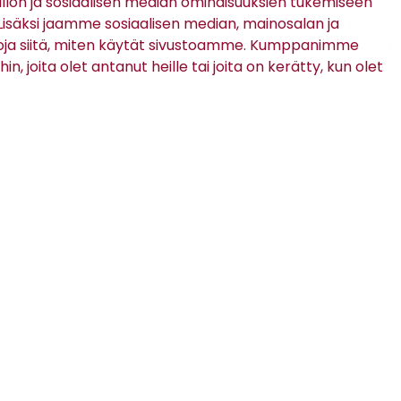
ön ja sosiaalisen median ominaisuuksien tukemiseen
Meyer
Meyer
säksi jaamme sosiaalisen median, mainosalan ja
AUGUSTA 8070 -
ROMA
SUT
PUUVILLAHOUSUT
PUUVILLAHOUSUT
oja siitä, miten käytät sivustoamme. Kumppanimme
in, joita olet antanut heille tai joita on kerätty, kun olet
74,50 €
139,00 €
(149,00 €)
TILAA RATSULAN UUTISKIRJE
Tilaamalla uutiskirjeen hyväksyt
Ratsulan tietosuojaselosteen.