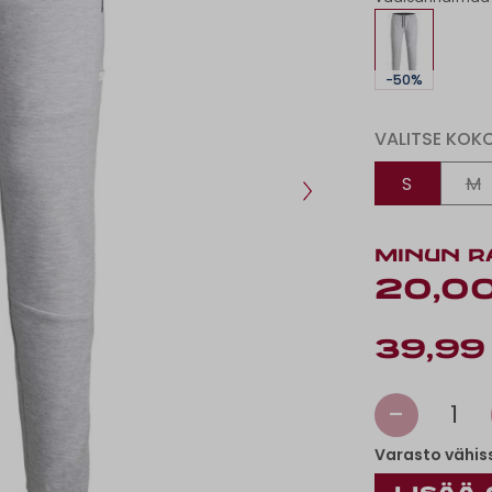
-50%
VALITSE KOK
S
M
MINUN R
20,0
39,99
-
1
Varasto vähis