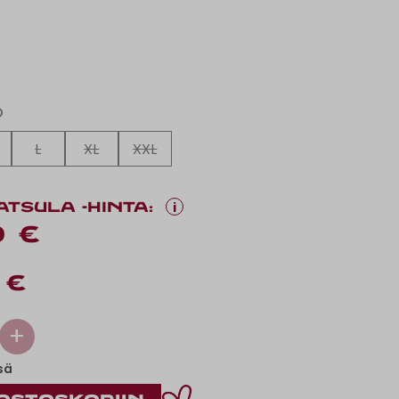
O
L
XL
XXL
i
ATSULA -HINTA:
0 €
 €
+
sä