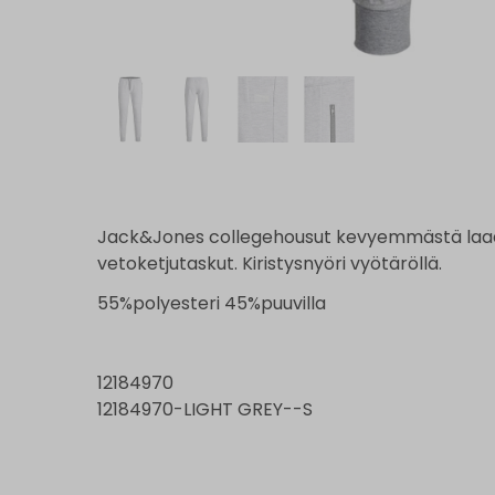
Jack&Jones collegehousut kevyemmästä laadus
vetoketjutaskut. Kiristysnyöri vyötäröllä.
55%polyesteri 45%puuvilla
12184970
12184970-LIGHT GREY--S