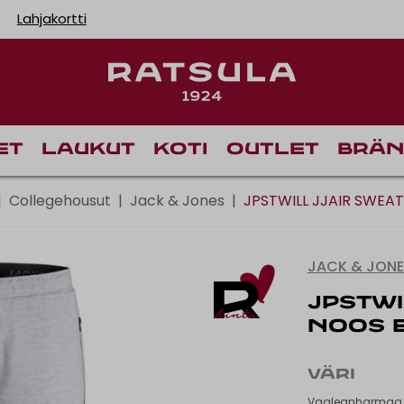
Lahjakortti
Ilmainen toimitus Manner-Suomeen yli 120 euron tilau
Toimituskulut alk. 6,9
Ilmainen nouto myym
et
Laukut
Koti
Outlet
Brän
|
Collegehousut
|
Jack & Jones
|
JPSTWILL JJAIR SWEA
JACK & JON
JPSTWI
NOOS 
VÄRI
Vaaleanharmaa