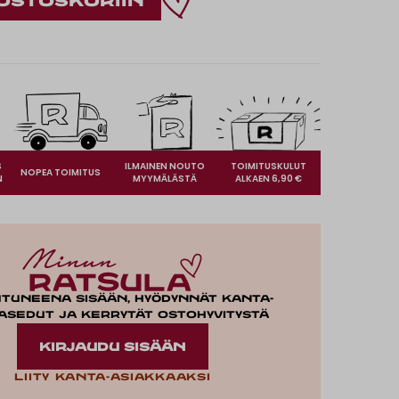
S
ILMAINEN NOUTO
TOIMITUSKULUT
NOPEA TOIMITUS
N
MYYMÄLÄSTÄ
ALKAEN 6,90 €
utuneena sisään, hyödynnät kanta-
asedut ja kerrytät ostohyvitystä
KIRJAUDU SISÄÄN
Liity kanta-asiakkaaksi