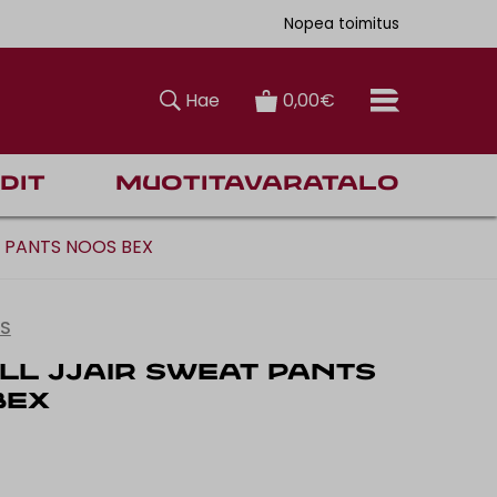
ksiin
0€
älästä
Nopea toimitus
Hae
0,00€
dit
Muotitavaratalo
T PANTS NOOS BEX
ES
LL JJAIR SWEAT PANTS
BEX