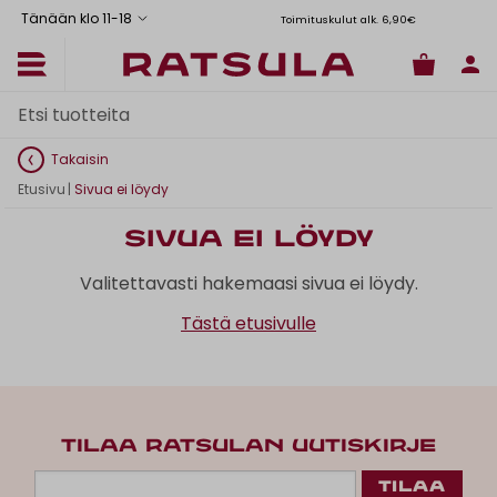
Tänään klo 11
-
18
Toimituskulut alk. 6,90€
Il
Takaisin
Etusivu
|
Sivua ei löydy
Sivua ei löydy
Valitettavasti hakemaasi sivua ei löydy.
Tästä etusivulle
TILAA RATSULAN UUTISKIRJE