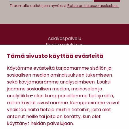
Tilaamalla uutiskirjeen hyväksyt
Ratsulan tietosuojaselosteen.
Asiakaspalvelu
Kanta-asiakkuus
Lahjakortti
Tämä sivusto käyttää evästeitä
Gomee Ratsula Café
Käytämme evästeitä tarjoamamme sisällön ja
Sopimusehdot
sosiaalisen median ominaisuuksien tukemiseen
Tietosuojaseloste
sekä kävijämäärämme analysoimiseen. Lisäksi
Maksutavat
jaamme sosiaalisen median, mainosalan ja
analytiikka-alan kumppaneillemme tietoja siitä,
miten käytät sivustoamme. Kumppanimme voivat
yhdistää näitä tietoja muihin tietoihin, joita olet
antanut heille tai joita on kerätty, kun olet
käyttänyt heidän palvelujaan.