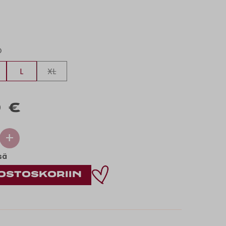
O
L
XL
 €
+
sä