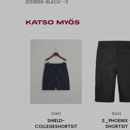
I033669-BLACK--S
KATSO MYÖS
Gant
Boss
SHIELD-
S_PHOENIX 
COLLEGESHORTSIT
SHORTSIT