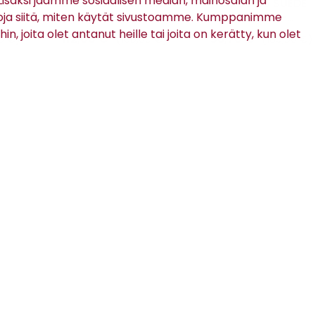
säksi jaamme sosiaalisen median, mainosalan ja
SUT
ELMER 3280 SLIM FIT -
CRAIG SS SUEDE
PUVUNHOUSUT
TOUCH -
oja siitä, miten käytät sivustoamme. Kumppanimme
PUUVILLAHOUSUT
in, joita olet antanut heille tai joita on kerätty, kun olet
112,00 €
56,70 €
0 €)
(160,00 €)
(189,00 €)
TILAA RATSULAN UUTISKIRJE
Tilaamalla uutiskirjeen hyväksyt
Ratsulan tietosuojaselosteen.