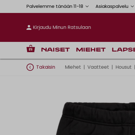
Palvelemme tänään 11
-
18
Asiakaspalvelu
Kirjaudu Minun Ratsulaan
Naiset
Miehet
Laps
Takaisin
Miehet
|
Vaatteet
|
Housut