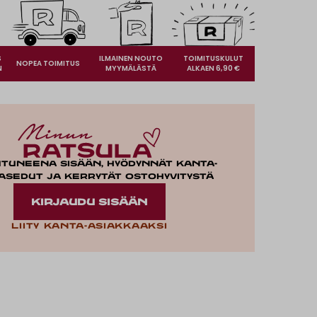
S
ILMAINEN NOUTO
TOIMITUSKULUT
NOPEA TOIMITUS
N
MYYMÄLÄSTÄ
ALKAEN 6,90 €
utuneena sisään, hyödynnät kanta-
asedut ja kerrytät ostohyvitystä
KIRJAUDU SISÄÄN
Liity kanta-asiakkaaksi