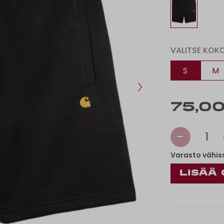
VALITSE KOK
S
M
75,00
-
1
Varasto vähis