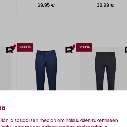
69,95 €
39,99 €
-30%
-70%
tä
ön ja sosiaalisen median ominaisuuksien tukemiseen
Turo
Sand