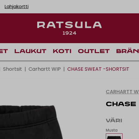
Lahjakortti
Ilmainen toimitus Manner-Suomeen yli 120 euron tila
Ilmainen nouto myym
Toimituskulut alk. 6,
et
Laukut
Koti
Outlet
Brän
|
Shortsit
|
Carhartt WIP
|
CHASE SWEAT -SHORTSIT
CARHARTT W
CHASE 
VÄRI
Musta