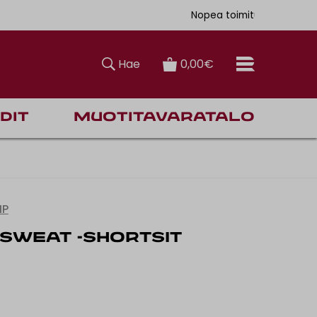
uksiin
älästä
90€
Nopea toimitus
Hae
0,00€
dit
Muotitavaratalo
IP
SWEAT -SHORTSIT