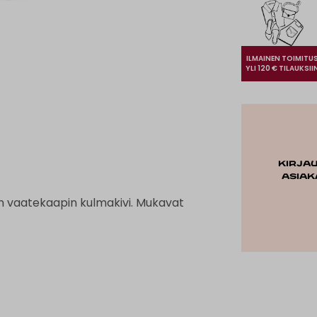
ILMAINEN TOIMITU
YLI 120 € TILAUKSII
Kirja
asiak
sen vaatekaapin kulmakivi. Mukavat