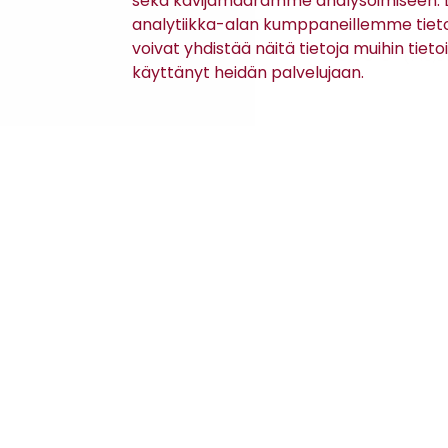
sekä kävijämäärämme analysoimiseen. Li
DRIVER-
LANDON-HOU
PUUVILLAHOUSUT
analytiikka-alan kumppaneillemme tiet
voivat yhdistää näitä tietoja muihin tietoih
139,95 €
70,00 €
(140,0
käyttänyt heidän palvelujaan.
Asiakaspalvelu
Kanta-asiakkuus
Lahjakortti
Gomee Ratsula Café