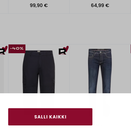
99,90 €
64,99 €
-40%
SALLI KAIKKI
Camel Active
Mac