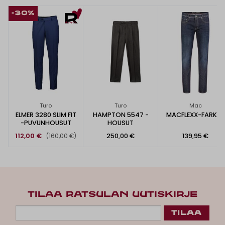
-30%
Turo
Turo
Mac
ELMER 3280 SLIM FIT
HAMPTON 5547 -
MACFLEXX-FARKUT
-PUVUNHOUSUT
HOUSUT
112,00 €
250,00 €
139,95 €
(160,00 €)
TILAA RATSULAN UUTISKIRJE