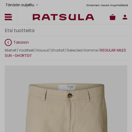
Tänään suljettu
tus Manner-Suomeen yli 120 euron tilauksiin
Toimituskulut alk. 6,90€
Ilmainen nouto myymälästä
Takaisin
Miehet
|
Vaatteet
|
Housut
|
Shortsit
|
Selected Homme
|
REGULAR MILES
SUN -SHORTSIT