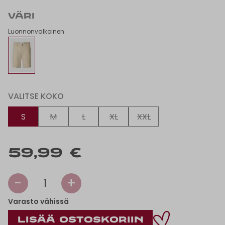
VÄRI
Luonnonvalkoinen
VALITSE KOKO
S
M
L
XL
XXL
59,99 €
-
+
1
Varasto vähissä