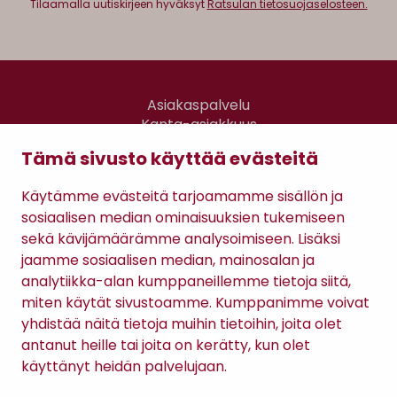
Tilaamalla uutiskirjeen hyväksyt
Ratsulan tietosuojaselosteen.
Asiakaspalvelu
Kanta-asiakkuus
Lahjakortti
Tämä sivusto käyttää evästeitä
Gomee Ratsula Café
Käytämme evästeitä tarjoamamme sisällön ja
Sopimusehdot
sosiaalisen median ominaisuuksien tukemiseen
Tietosuojaseloste
sekä kävijämäärämme analysoimiseen. Lisäksi
Maksutavat
jaamme sosiaalisen median, mainosalan ja
analytiikka-alan kumppaneillemme tietoja siitä,
miten käytät sivustoamme. Kumppanimme voivat
yhdistää näitä tietoja muihin tietoihin, joita olet
antanut heille tai joita on kerätty, kun olet
käyttänyt heidän palvelujaan.