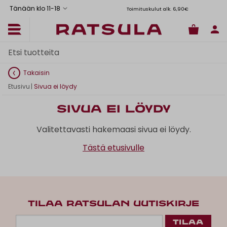
Tänään klo 11
-
18
Toimituskulut alk. 6,90€
Il
Takaisin
Etusivu
|
Sivua ei löydy
Sivua ei löydy
Valitettavasti hakemaasi sivua ei löydy.
Tästä etusivulle
TILAA RATSULAN UUTISKIRJE