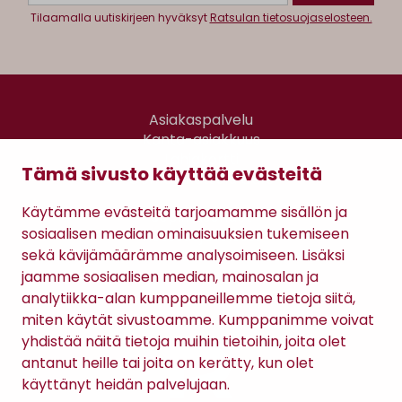
Tilaamalla uutiskirjeen hyväksyt
Ratsulan tietosuojaselosteen.
Asiakaspalvelu
Kanta-asiakkuus
Lahjakortti
Tämä sivusto käyttää evästeitä
Gomee Ratsula Café
Käytämme evästeitä tarjoamamme sisällön ja
Sopimusehdot
sosiaalisen median ominaisuuksien tukemiseen
Tietosuojaseloste
sekä kävijämäärämme analysoimiseen. Lisäksi
Maksutavat
jaamme sosiaalisen median, mainosalan ja
analytiikka-alan kumppaneillemme tietoja siitä,
miten käytät sivustoamme. Kumppanimme voivat
yhdistää näitä tietoja muihin tietoihin, joita olet
antanut heille tai joita on kerätty, kun olet
käyttänyt heidän palvelujaan.