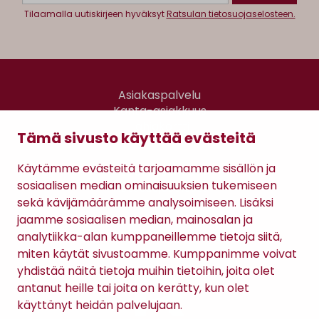
Tilaamalla uutiskirjeen hyväksyt
Ratsulan tietosuojaselosteen.
Asiakaspalvelu
Kanta-asiakkuus
Lahjakortti
Tämä sivusto käyttää evästeitä
Gomee Ratsula Café
Käytämme evästeitä tarjoamamme sisällön ja
Sopimusehdot
sosiaalisen median ominaisuuksien tukemiseen
Tietosuojaseloste
sekä kävijämäärämme analysoimiseen. Lisäksi
Maksutavat
jaamme sosiaalisen median, mainosalan ja
analytiikka-alan kumppaneillemme tietoja siitä,
miten käytät sivustoamme. Kumppanimme voivat
yhdistää näitä tietoja muihin tietoihin, joita olet
antanut heille tai joita on kerätty, kun olet
käyttänyt heidän palvelujaan.