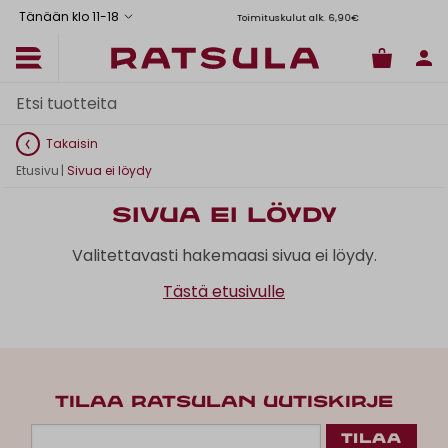
Tänään klo 11
-
18
Toimituskulut alk. 6,90€
Il
Takaisin
Etusivu
|
Sivua ei löydy
Sivua ei löydy
Valitettavasti hakemaasi sivua ei löydy.
Tästä etusivulle
TILAA RATSULAN UUTISKIRJE