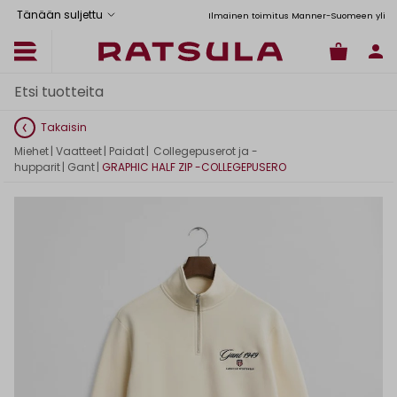
Tänään suljettu
Toimituskulut alk. 6,90€
Ilmainen toimitus Manner-Suomeen yli 120
Takaisin
Miehet
|
Vaatteet
|
Paidat
|
Collegepuserot ja -
hupparit
|
Gant
|
GRAPHIC HALF ZIP -COLLEGEPUSERO