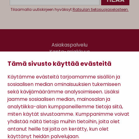
Tilaamalla uutiskirjeen hyväksyt
Ratsulan tietosuojaselosteen.
Asiakaspalvelu
Kanta-asiakkuus
Lahjakortti
Tämä sivusto käyttää evästeitä
Gomee Ratsula Café
Käytämme evästeitä tarjoamamme sisällön ja
Sopimusehdot
sosiaalisen median ominaisuuksien tukemiseen
Tietosuojaseloste
sekä kävijämäärämme analysoimiseen. Lisäksi
Maksutavat
jaamme sosiaalisen median, mainosalan ja
analytiikka-alan kumppaneillemme tietoja siitä,
miten käytät sivustoamme. Kumppanimme voivat
yhdistää näitä tietoja muihin tietoihin, joita olet
antanut heille tai joita on kerätty, kun olet
käyttänyt heidän palvelujaan.