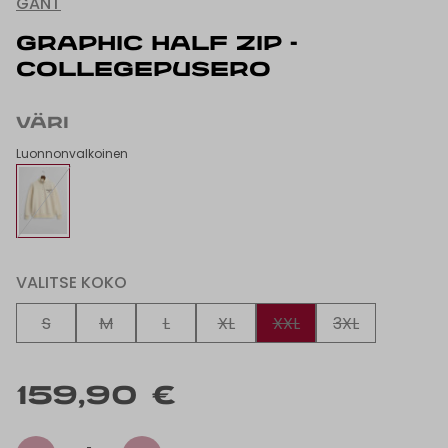
GANT
GRAPHIC HALF ZIP -
COLLEGEPUSERO
VÄRI
Luonnonvalkoinen
VALITSE KOKO
S
M
L
XL
XXL
3XL
159,90 €