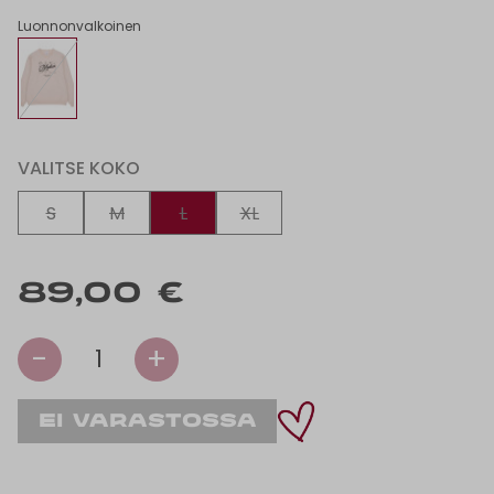
Luonnonvalkoinen
VALITSE KOKO
S
M
L
XL
89,00 €
-
+
1