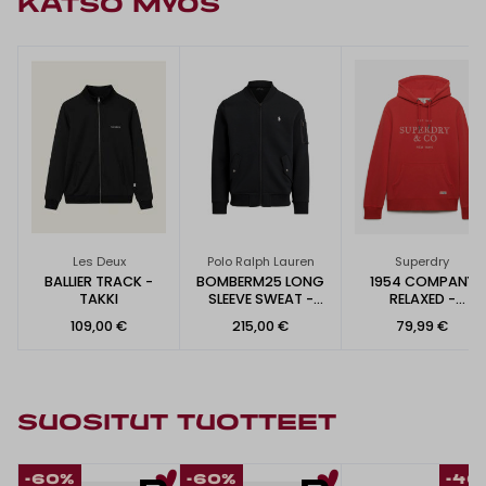
KATSO MYÖS
Les Deux
Polo Ralph Lauren
Superdry
BALLIER TRACK -
BOMBERM25 LONG
1954 COMPANY
TAKKI
SLEEVE SWEAT -
RELAXED -
COLLEGE
COLLEGEHUPPARI
109,00 €
215,00 €
79,99 €
SUOSITUT TUOTTEET
-60%
-60%
-40