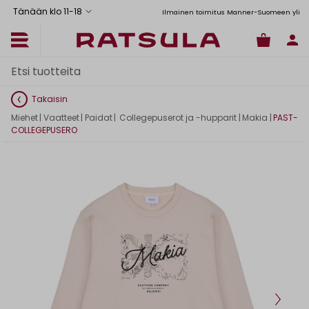
Tänään klo 11
-
18
Toimituskulut alk. 6,90€
Ilmainen toimitus Manner-Suomeen yli 120
Takaisin
Miehet
|
Vaatteet
|
Paidat
|
Collegepuserot ja -hupparit
|
Makia
|
PAST-
COLLEGEPUSERO