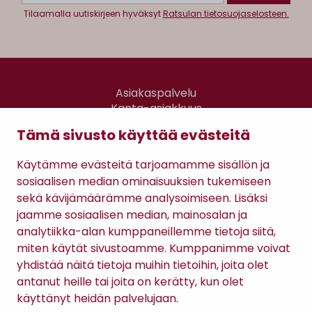
Tilaamalla uutiskirjeen hyväksyt
Ratsulan tietosuojaselosteen.
Asiakaspalvelu
Kanta-asiakkuus
Lahjakortti
Tämä sivusto käyttää evästeitä
Gomee Ratsula Café
Käytämme evästeitä tarjoamamme sisällön ja
Sopimusehdot
sosiaalisen median ominaisuuksien tukemiseen
Tietosuojaseloste
sekä kävijämäärämme analysoimiseen. Lisäksi
Maksutavat
jaamme sosiaalisen median, mainosalan ja
analytiikka-alan kumppaneillemme tietoja siitä,
miten käytät sivustoamme. Kumppanimme voivat
yhdistää näitä tietoja muihin tietoihin, joita olet
antanut heille tai joita on kerätty, kun olet
käyttänyt heidän palvelujaan.