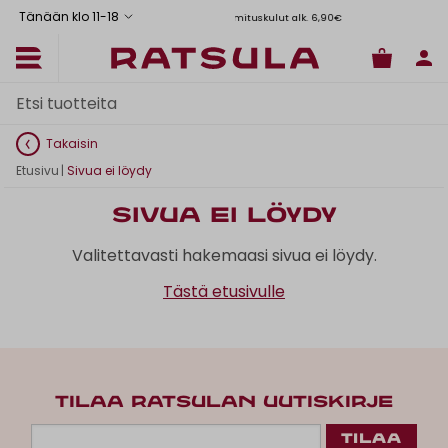
Tänään klo 11
-
18
Toimituskulut alk. 6,90€
Il
Takaisin
Etusivu
|
Sivua ei löydy
Sivua ei löydy
Valitettavasti hakemaasi sivua ei löydy.
Tästä etusivulle
TILAA RATSULAN UUTISKIRJE