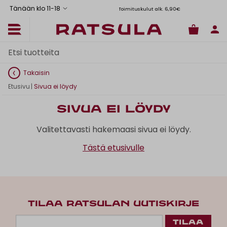
Tänään klo 11
-
18
Toimituskulut alk. 6,90€
Il
Takaisin
Etusivu
|
Sivua ei löydy
Sivua ei löydy
Valitettavasti hakemaasi sivua ei löydy.
Tästä etusivulle
TILAA RATSULAN UUTISKIRJE