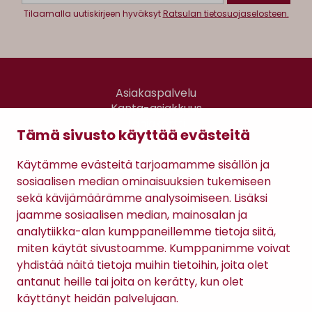
Tilaamalla uutiskirjeen hyväksyt
Ratsulan tietosuojaselosteen.
Asiakaspalvelu
Kanta-asiakkuus
Lahjakortti
Tämä sivusto käyttää evästeitä
Gomee Ratsula Café
Käytämme evästeitä tarjoamamme sisällön ja
Sopimusehdot
sosiaalisen median ominaisuuksien tukemiseen
Tietosuojaseloste
sekä kävijämäärämme analysoimiseen. Lisäksi
Maksutavat
jaamme sosiaalisen median, mainosalan ja
analytiikka-alan kumppaneillemme tietoja siitä,
miten käytät sivustoamme. Kumppanimme voivat
yhdistää näitä tietoja muihin tietoihin, joita olet
antanut heille tai joita on kerätty, kun olet
käyttänyt heidän palvelujaan.