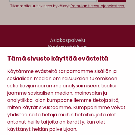
Tilaamalla uutiskirjeen hyväksyt
Ratsulan tietosuojaselosteen.
Asiakaspalvelu
Kanta-asiakkuus
Lahjakortti
Tämä sivusto käyttää evästeitä
Gomee Ratsula Café
Käytämme evästeitä tarjoamamme sisällön ja
Sopimusehdot
sosiaalisen median ominaisuuksien tukemiseen
Tietosuojaseloste
sekä kävijämäärämme analysoimiseen. Lisäksi
Maksutavat
jaamme sosiaalisen median, mainosalan ja
analytiikka-alan kumppaneillemme tietoja siitä,
miten käytät sivustoamme. Kumppanimme voivat
yhdistää näitä tietoja muihin tietoihin, joita olet
antanut heille tai joita on kerätty, kun olet
käyttänyt heidän palvelujaan.