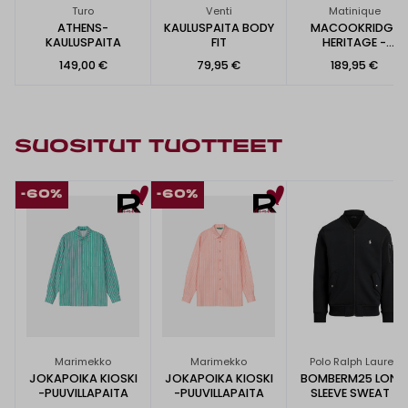
Turo
Venti
Matinique
ATHENS-
KAULUSPAITA BODY
MACOOKRIDGE
KAULUSPAITA
FIT
HERITAGE -
PAITATAKKI
149,00 €
79,95 €
189,95 €
SUOSITUT TUOTTEET
-60%
-60%
Marimekko
Marimekko
Polo Ralph Lauren
JOKAPOIKA KIOSKI
JOKAPOIKA KIOSKI
BOMBERM25 LONG
-PUUVILLAPAITA
-PUUVILLAPAITA
SLEEVE SWEAT -
COLLEGE