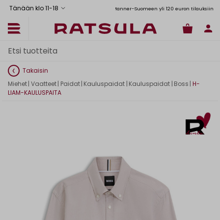
Tänään klo 11
-
18
Toimituskulut alk. 6,90€
Ilmainen toimitus Manner-Suomeen yli 120 euron tilauksiin
Takaisin
Miehet
|
Vaatteet
|
Paidat
|
Kauluspaidat
|
Kauluspaidat
|
Boss
|
H-
LIAM-KAULUSPAITA