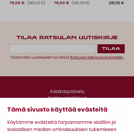
78,00 €
78,00 €
215,00 €
(195,00 €)
(195,00 €)
TILAA RATSULAN UUTISKIRJE
Tilaamalla uutiskirjeen hyväksyt
Ratsulan tietosuojaselosteen.
Asiakaspalvelu
Kanta-asiakkuus
Lahjakortti
Tämä sivusto käyttää evästeitä
Gomee Ratsula Café
Käytämme evästeitä tarjoamamme sisällön ja
Sopimusehdot
sosiaalisen median ominaisuuksien tukemiseen
Tietosuojaseloste