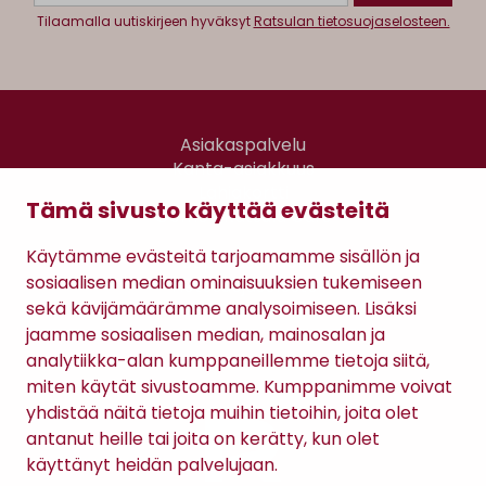
Tilaamalla uutiskirjeen hyväksyt
Ratsulan tietosuojaselosteen.
Asiakaspalvelu
Kanta-asiakkuus
Lahjakortti
Tämä sivusto käyttää evästeitä
Gomee Ratsula Café
Käytämme evästeitä tarjoamamme sisällön ja
Sopimusehdot
sosiaalisen median ominaisuuksien tukemiseen
Tietosuojaseloste
sekä kävijämäärämme analysoimiseen. Lisäksi
Maksutavat
jaamme sosiaalisen median, mainosalan ja
analytiikka-alan kumppaneillemme tietoja siitä,
miten käytät sivustoamme. Kumppanimme voivat
yhdistää näitä tietoja muihin tietoihin, joita olet
antanut heille tai joita on kerätty, kun olet
käyttänyt heidän palvelujaan.