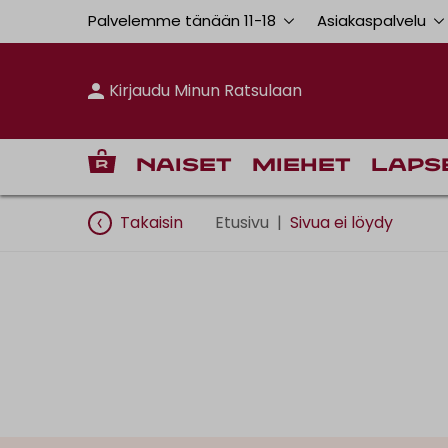
Palvelemme tänään 11
-
18
Asiakaspalvelu
Kirjaudu Minun Ratsulaan
Naiset
Miehet
Laps
Takaisin
Etusivu
|
Sivua ei löydy