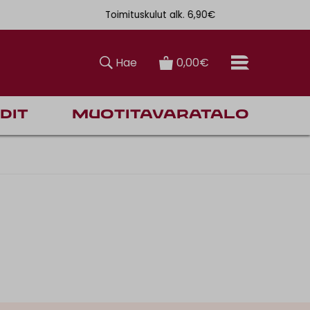
Toimituskulut alk. 6,90€
Ilmainen toi
Hae
0,00€
dit
Muotitavaratalo