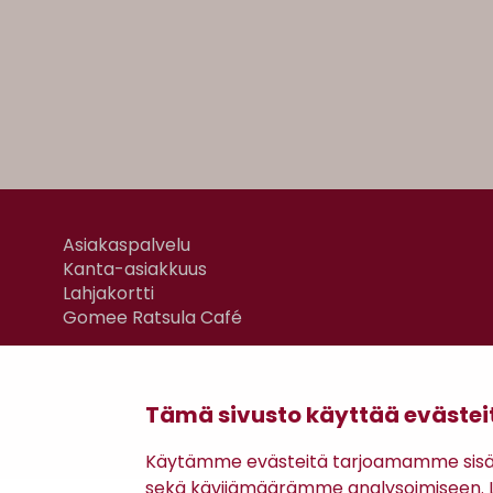
Asiakaspalvelu
Kanta-asiakkuus
Lahjakortti
Gomee Ratsula Café
Tämä sivusto käyttää evästei
Käytämme evästeitä tarjoamamme sisäll
sekä kävijämäärämme analysoimiseen. Li