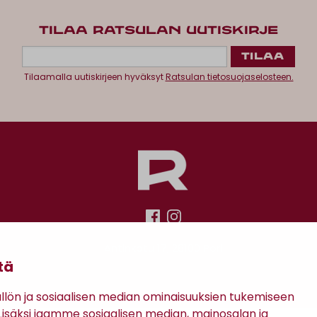
TILAA RATSULAN UUTISKIRJE
Tilaamalla uutiskirjeen hyväksyt
Ratsulan tietosuojaselosteen.
Antinkatu 17, 28100 Pori
tä
ön ja sosiaalisen median ominaisuuksien tukemiseen
säksi jaamme sosiaalisen median, mainosalan ja