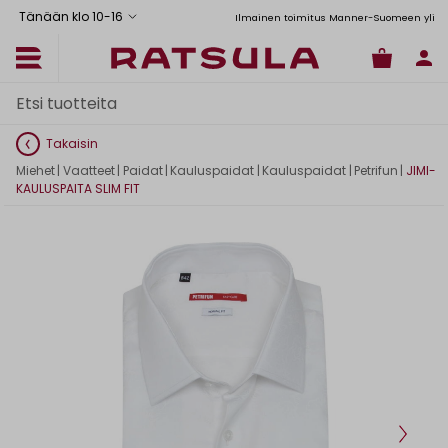
Tänään klo 10
-
16
Toimituskulut alk. 6,90€
Ilmainen toimitus Manner-Suomeen yli 120
Takaisin
Miehet
|
Vaatteet
|
Paidat
|
Kauluspaidat
|
Kauluspaidat
|
Petrifun
|
JIMI-
KAULUSPAITA SLIM FIT