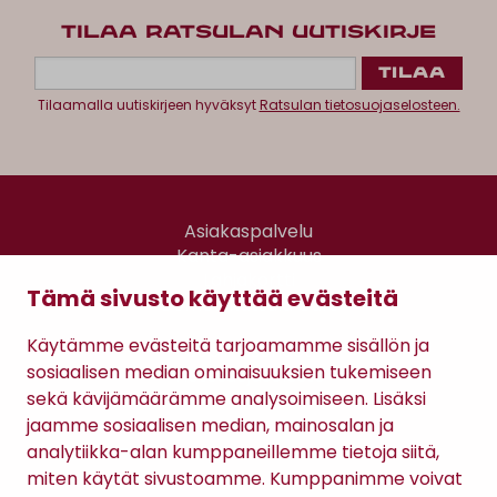
TILAA RATSULAN UUTISKIRJE
Tilaamalla uutiskirjeen hyväksyt
Ratsulan tietosuojaselosteen.
Asiakaspalvelu
Kanta-asiakkuus
Lahjakortti
Tämä sivusto käyttää evästeitä
Gomee Ratsula Café
Käytämme evästeitä tarjoamamme sisällön ja
Sopimusehdot
sosiaalisen median ominaisuuksien tukemiseen
Tietosuojaseloste
sekä kävijämäärämme analysoimiseen. Lisäksi
Maksutavat
jaamme sosiaalisen median, mainosalan ja
analytiikka-alan kumppaneillemme tietoja siitä,
miten käytät sivustoamme. Kumppanimme voivat