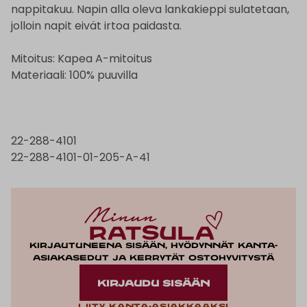
nappitakuu. Napin alla oleva lankakieppi sulatetaan,
jolloin napit eivät irtoa paidasta.
Mitoitus: Kapea A-mitoitus
Materiaali: 100% puuvilla
22-288-4101
22-288-4101-01-205-A-41
Kirjautuneena sisään, hyödynnät kanta-
asiakasedut ja kerrytät ostohyvitystä
KIRJAUDU SISÄÄN
Liity kanta-asiakkaaksi