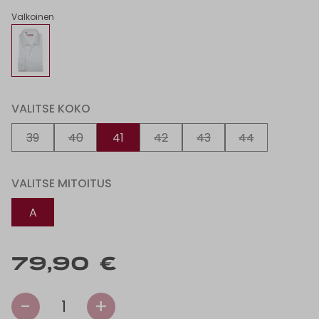
Valkoinen
VALITSE KOKO
39
40
41
42
43
44
VALITSE MITOITUS
A
79,90 €
-
+
1