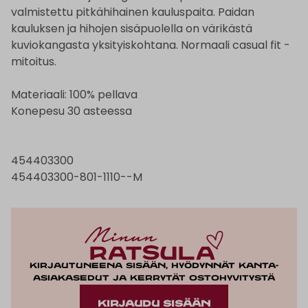
valmistettu pitkähihainen kauluspaita. Paidan
kauluksen ja hihojen sisäpuolella on värikästä
kuviokangasta yksityiskohtana. Normaali casual fit -
mitoitus.
Materiaali: 100% pellava
Konepesu 30 asteessa
454403300
454403300-801-1110--M
Kirjautuneena sisään, hyödynnät kanta-
asiakasedut ja kerrytät ostohyvitystä
KIRJAUDU SISÄÄN