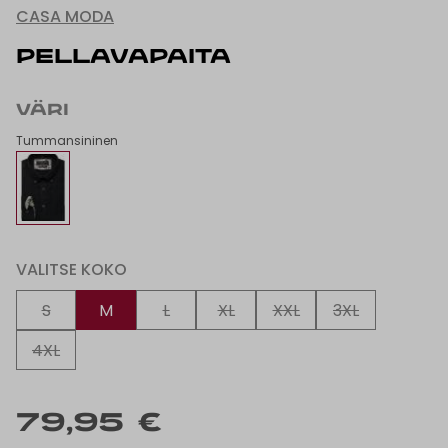
CASA MODA
PELLAVAPAITA
VÄRI
Tummansininen
VALITSE KOKO
S
M
L
XL
XXL
3XL
4XL
79,95 €