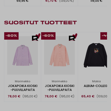
69,95 €
41,70 €
119,00 €
(139,00 €)
SUOSITUT TUOTTEET
-60%
-60%
-40
Marimekko
Marimekko
Makia
JOKAPOIKA KIOSKI
JOKAPOIKA KIOSKI
ALBUM-COLLEGE
-PUUVILLAPAITA
-PUUVILLAPAITA
78,00 €
78,00 €
65,40 €
(195,00 €)
(195,00 €)
(109,00 €