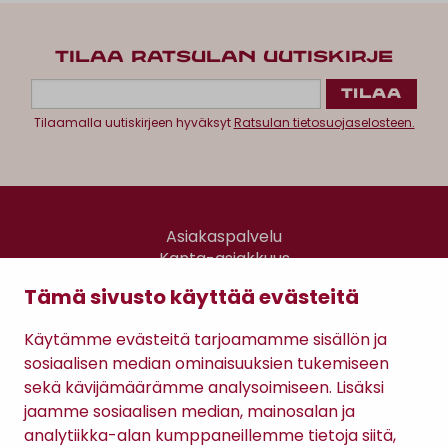
TILAA RATSULAN UUTISKIRJE
Tilaamalla uutiskirjeen hyväksyt
Ratsulan tietosuojaselosteen.
Asiakaspalvelu
Kanta-asiakkuus
Lahjakortti
Tämä sivusto käyttää evästeitä
Gomee Ratsula Café
Käytämme evästeitä tarjoamamme sisällön ja
Sopimusehdot
sosiaalisen median ominaisuuksien tukemiseen
Tietosuojaseloste
sekä kävijämäärämme analysoimiseen. Lisäksi
Maksutavat
jaamme sosiaalisen median, mainosalan ja
analytiikka-alan kumppaneillemme tietoja siitä,