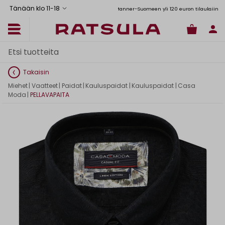
Tänään klo 11
-
18
Toimituskulut alk. 6,90€
Ilmainen toimitus Manner-Suomeen yli 120 euron tilauksiin
Takaisin
Miehet
|
Vaatteet
|
Paidat
|
Kauluspaidat
|
Kauluspaidat
|
Casa
Moda
|
PELLAVAPAITA