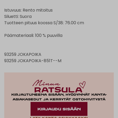
Istuvuus: Rento mitoitus
Siluetti: Suora
Tuotteen pituus koossa S/38: 76.00 cm
Päämateriaali: 100 % puuvilla
93259 JOKAPOIKA
93259 JOKAPOIKA-851T--M
Kirjautuneena sisään, hyödynnät kanta-
asiakasedut ja kerrytät ostohyvitystä
KIRJAUDU SISÄÄN