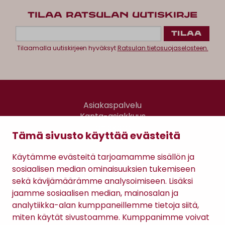
TILAA RATSULAN UUTISKIRJE
Tilaamalla uutiskirjeen hyväksyt
Ratsulan tietosuojaselosteen.
Asiakaspalvelu
Kanta-asiakkuus
Lahjakortti
Tämä sivusto käyttää evästeitä
Gomee Ratsula Café
Käytämme evästeitä tarjoamamme sisällön ja
Sopimusehdot
sosiaalisen median ominaisuuksien tukemiseen
Tietosuojaseloste
sekä kävijämäärämme analysoimiseen. Lisäksi
Maksutavat
jaamme sosiaalisen median, mainosalan ja
analytiikka-alan kumppaneillemme tietoja siitä,
miten käytät sivustoamme. Kumppanimme voivat