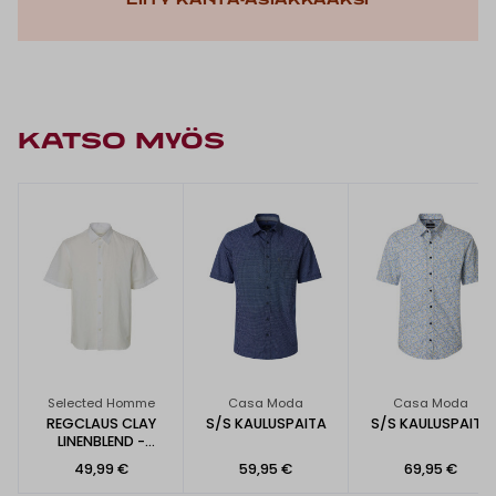
Liity kanta-asiakkaaksi
KATSO MYÖS
Selected Homme
Casa Moda
Casa Moda
REGCLAUS CLAY
S/S KAULUSPAITA
S/S KAULUSPAITA
LINENBLEND -
LYHYTHIHAINEN
49,99 €
59,95 €
69,95 €
PAITA