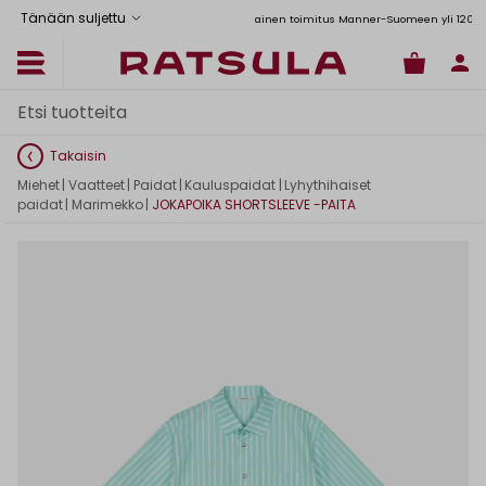
Tänään suljettu
Toimituskulut alk. 6,90€
Ilmainen toimitus Manner-Suomeen yli 120 euron t
Takaisin
Miehet
|
Vaatteet
|
Paidat
|
Kauluspaidat
|
Lyhythihaiset
paidat
|
Marimekko
|
JOKAPOIKA SHORTSLEEVE -PAITA