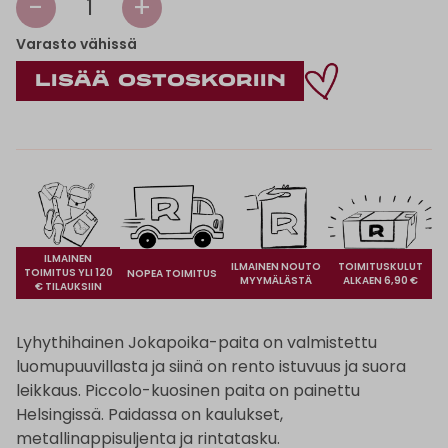
-
+
1
Varasto vähissä
ILMAINEN
ILMAINEN NOUTO
TOIMITUSKULUT
TOIMITUS YLI 120
NOPEA TOIMITUS
MYYMÄLÄSTÄ
ALKAEN 6,90 €
€ TILAUKSIIN
Lyhythihainen Jokapoika-paita on valmistettu
luomupuuvillasta ja siinä on rento istuvuus ja suora
leikkaus. Piccolo-kuosinen paita on painettu
Helsingissä. Paidassa on kaulukset,
metallinappisuljenta ja rintatasku.