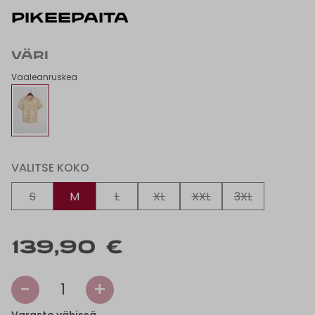
PIKEEPAITA
VÄRI
Vaaleanruskea
VALITSE KOKO
S
M
L
XL
XXL
3XL
139,90 €
-
+
1