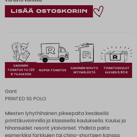
Varasto vähissä
ILMAINEN
ILMAINEN NOUTO
TOIMITUSKULUT
TOIMITUS YLI 120
NOPEA TOIMITUS
MYYMÄLÄSTÄ
ALKAEN 6,90 €
€ TILAUKSIIN
Gant
PRINTED SS POLO
Miesten lyhythihainen pikeepaita kesäisellä
printtikuvioinnilla ja klassisella kauluksella. Kaulus ja
hihansuidet resorit yksiväriset. Yhdistä paita
esimerkiksi farkkujen tai chino-shortsien kanssa