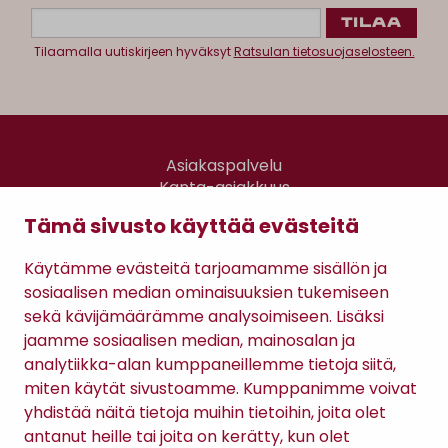
Tilaamalla uutiskirjeen hyväksyt
Ratsulan tietosuojaselosteen.
Asiakaspalvelu
Kanta-asiakkuus
Lahjakortti
Tämä sivusto käyttää evästeitä
Gomee Ratsula Café
Käytämme evästeitä tarjoamamme sisällön ja
Sopimusehdot
sosiaalisen median ominaisuuksien tukemiseen
Tietosuojaseloste
sekä kävijämäärämme analysoimiseen. Lisäksi
Maksutavat
jaamme sosiaalisen median, mainosalan ja
analytiikka-alan kumppaneillemme tietoja siitä,
miten käytät sivustoamme. Kumppanimme voivat
yhdistää näitä tietoja muihin tietoihin, joita olet
antanut heille tai joita on kerätty, kun olet