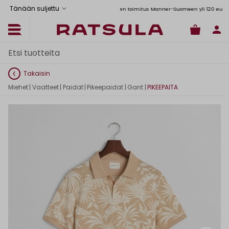
Tänään suljettu
Toimituskulut alk. 6,90€
Ilmainen toimitus Manner-Suomeen yli 120 euron tilauk
Takaisin
Miehet
|
Vaatteet
|
Paidat
|
Pikeepaidat
|
Gant
|
PIKEEPAITA