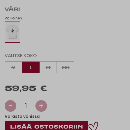
VÄRI
Valkoinen
VALITSE KOKO
M
L
XL
XXL
59,95 €
-
+
1
Varasto vähissä