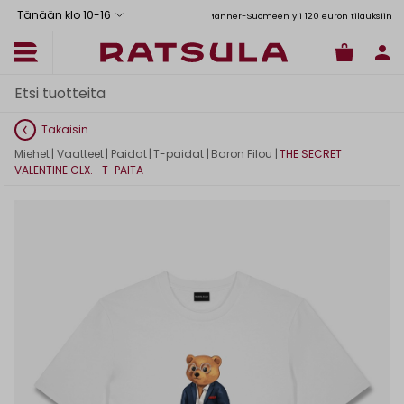
Tänään klo 10
-
16
Toimituskulut alk. 6,90€
Ilmainen toimitus Manner-Suomeen yli 120 euron tilauksiin
Takaisin
Miehet
|
Vaatteet
|
Paidat
|
T-paidat
|
Baron Filou
|
THE SECRET
VALENTINE CLX. -T-PAITA