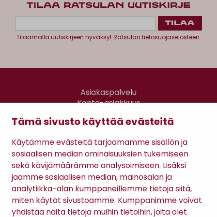
TILAA RATSULAN UUTISKIRJE
Tilaamalla uutiskirjeen hyväksyt
Ratsulan tietosuojaselosteen.
Asiakaspalvelu
Kanta-asiakkuus
Lahjakortti
Tämä sivusto käyttää evästeitä
Gomee Ratsula Café
Käytämme evästeitä tarjoamamme sisällön ja
Sopimusehdot
sosiaalisen median ominaisuuksien tukemiseen
Tietosuojaseloste
sekä kävijämäärämme analysoimiseen. Lisäksi
Maksutavat
jaamme sosiaalisen median, mainosalan ja
analytiikka-alan kumppaneillemme tietoja siitä,
miten käytät sivustoamme. Kumppanimme voivat
yhdistää näitä tietoja muihin tietoihin, joita olet