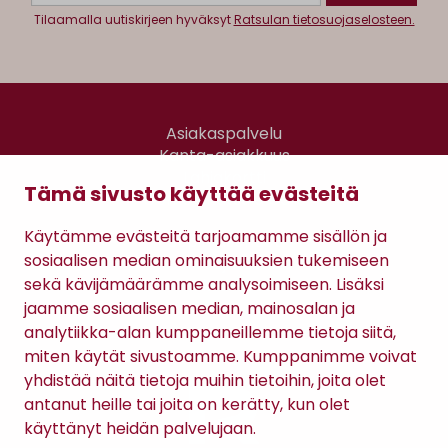
Tilaamalla uutiskirjeen hyväksyt
Ratsulan tietosuojaselosteen.
Asiakaspalvelu
Kanta-asiakkuus
Lahjakortti
Tämä sivusto käyttää evästeitä
Gomee Ratsula Café
Käytämme evästeitä tarjoamamme sisällön ja
Sopimusehdot
sosiaalisen median ominaisuuksien tukemiseen
Tietosuojaseloste
sekä kävijämäärämme analysoimiseen. Lisäksi
Maksutavat
jaamme sosiaalisen median, mainosalan ja
analytiikka-alan kumppaneillemme tietoja siitä,
miten käytät sivustoamme. Kumppanimme voivat
yhdistää näitä tietoja muihin tietoihin, joita olet
antanut heille tai joita on kerätty, kun olet
käyttänyt heidän palvelujaan.