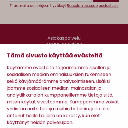
Tilaamalla uutiskirjeen hyväksyt
Ratsulan tietosuojaselosteen.
Asiakaspalvelu
Kanta-asiakkuus
Lahjakortti
Tämä sivusto käyttää evästeitä
Gomee Ratsula Café
Käytämme evästeitä tarjoamamme sisällön ja
Sopimusehdot
sosiaalisen median ominaisuuksien tukemiseen
Tietosuojaseloste
sekä kävijämäärämme analysoimiseen. Lisäksi
Maksutavat
jaamme sosiaalisen median, mainosalan ja
analytiikka-alan kumppaneillemme tietoja siitä,
miten käytät sivustoamme. Kumppanimme voivat
yhdistää näitä tietoja muihin tietoihin, joita olet
antanut heille tai joita on kerätty, kun olet
käyttänyt heidän palvelujaan.