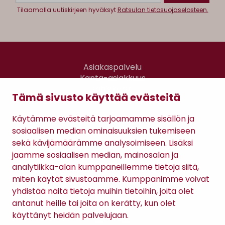
Tilaamalla uutiskirjeen hyväksyt
Ratsulan tietosuojaselosteen.
Asiakaspalvelu
Kanta-asiakkuus
Lahjakortti
Tämä sivusto käyttää evästeitä
Gomee Ratsula Café
Käytämme evästeitä tarjoamamme sisällön ja
Sopimusehdot
sosiaalisen median ominaisuuksien tukemiseen
Tietosuojaseloste
sekä kävijämäärämme analysoimiseen. Lisäksi
Maksutavat
jaamme sosiaalisen median, mainosalan ja
analytiikka-alan kumppaneillemme tietoja siitä,
miten käytät sivustoamme. Kumppanimme voivat
yhdistää näitä tietoja muihin tietoihin, joita olet
antanut heille tai joita on kerätty, kun olet
käyttänyt heidän palvelujaan.