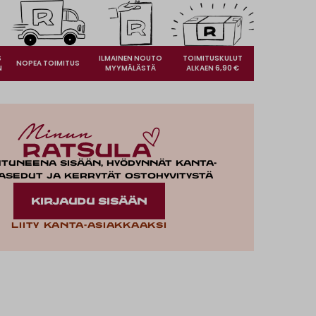
S
ILMAINEN NOUTO
TOIMITUSKULUT
NOPEA TOIMITUS
N
MYYMÄLÄSTÄ
ALKAEN 6,90 €
utuneena sisään, hyödynnät kanta-
asedut ja kerrytät ostohyvitystä
KIRJAUDU SISÄÄN
Liity kanta-asiakkaaksi