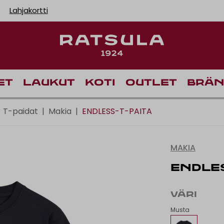
Lahjakortti
Ilmainen toimitus Manne
Toimituskulut alk.
et
Laukut
Koti
Outlet
Brän
T-paidat
|
Makia
|
ENDLESS-T-PAITA
MAKIA
ENDLES
VÄRI
Musta