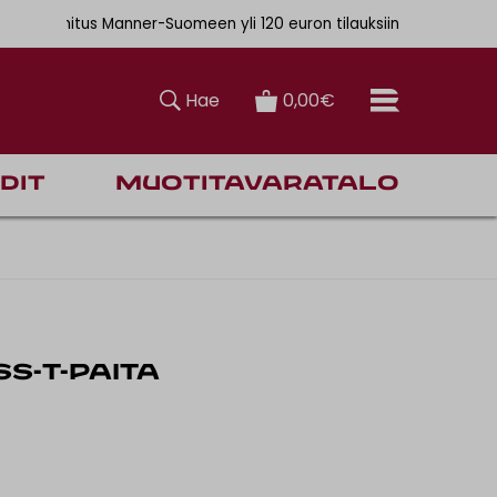
r-Suomeen yli 120 euron tilauksiin
 6,90€
Hae
0,00€
dit
Muotitavaratalo
S-T-PAITA