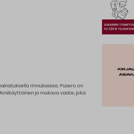
ILMAINEN TOIMITU
YLI 120 € TILAUKSII
Kirja
asiak
painatuksella rinnuksessa. Pusero on
Monikäyttöinen ja mukava vaate, joka