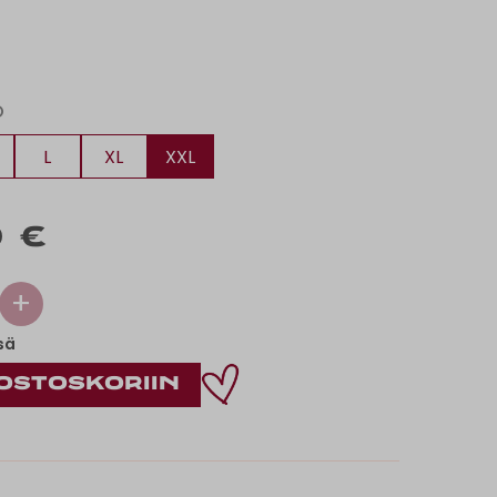
O
L
XL
XXL
 €
+
sä