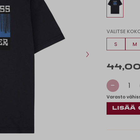
VALITSE KOK
S
M
44,00
-
1
Varasto vähis