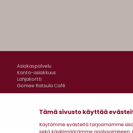
Asiakaspalvelu
Kanta-asiakkuus
Lahjakortti
Gomee Ratsula Café
Tämä sivusto käyttää evästei
Käytämme evästeitä tarjoamamme sisäll
sekä kävijämäärämme analysoimiseen. Li