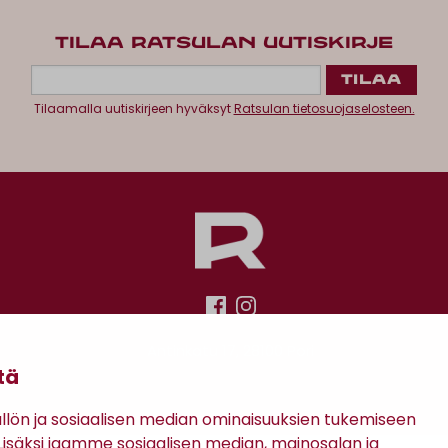
TILAA RATSULAN UUTISKIRJE
Tilaamalla uutiskirjeen hyväksyt
Ratsulan tietosuojaselosteen.
Antinkatu 17, 28100 Pori
tä
ön ja sosiaalisen median ominaisuuksien tukemiseen
säksi jaamme sosiaalisen median, mainosalan ja