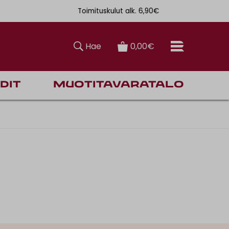
Toimituskulut alk. 6,90€
Ilmainen toi
Hae
0,00€
dit
Muotitavaratalo