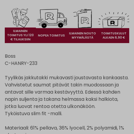
ILMAINEN
ILMAINEN NOUTO
TOIMITUSKULUT
TOIMITUS YLI 120
NOPEA TOIMITUS
MYYMÄLÄSTÄ
ALKAEN 6,90 €
€ TILAUKSIIN
Boss
C-HANRY-233
Tyylikäs jakkutakki mukavasti joustavasta kankaasta.
Vahvistetut saumat pitävät takin muodossaan ja
antavat sille varmaa kestävyyttä. Edessä kahden
napin suljenta ja takana helmassa kaksi halkiota,
jotka luovat rentoa otetta ulkonäköön.
Tyköistuva slim fit -malli.
Materiaali: 61% pellava, 36% lyocell, 2% polyamidi, 1%