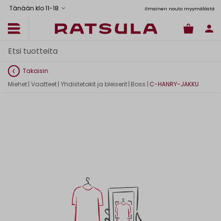
Tänään klo 11
-
18
tus Manner-Suomeen yli 120 euron tilauksiin
Toimituskulut alk. 6,90€
Ilmainen nouto myymälästä
Takaisin
Miehet
|
Vaatteet
|
Yhdistetakit ja bleiserit
|
Boss
|
C-HANRY-JAKKU