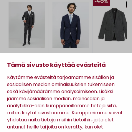
-40%
Turo
Turo
Boss
BARCELONA 5421 -
COLIN 3280 SLIM FIT
H JANSON -
Tämä sivusto käyttää evästeitä
PUVUNTAKKI
-PUVUNTAKKI
BLEISERTAKKI
379,00 €
369,00 €
299,40 €
Käytämme evästeitä tarjoamamme sisällön ja
(499,00 €)
sosiaalisen median ominaisuuksien tukemiseen
sekä kävijämäärämme analysoimiseen. Lisäksi
jaamme sosiaalisen median, mainosalan ja
analytiikka-alan kumppaneillemme tietoja siitä,
miten käytät sivustoamme. Kumppanimme voivat
TILAA RATSULAN UUTISKIRJE
yhdistää näitä tietoja muihin tietoihin, joita olet
antanut heille tai joita on kerätty, kun olet