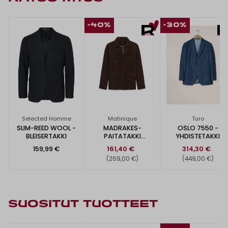
-40%
-30%
Selected Homme
Matinique
Turo
SLIM-REED WOOL -
MADRAKES-
OSLO 7550 -
BLEISERTAKKI
PAITATAKKI
YHDISTETAKKI
PELLAVAA
159,99 €
161,40 €
314,30 €
(269,00 €)
(449,00 €)
SUOSITUT TUOTTEET