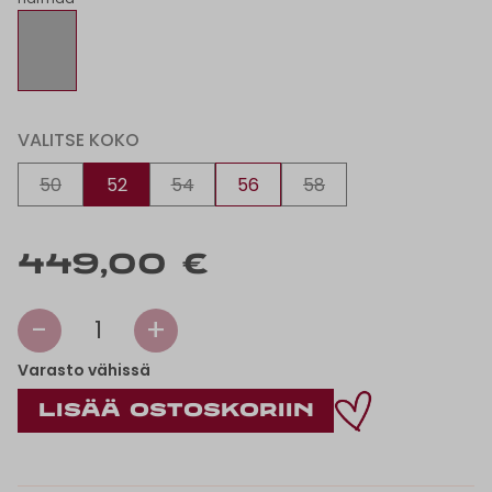
VALITSE KOKO
50
52
54
56
58
449,00 €
-
+
1
Varasto vähissä