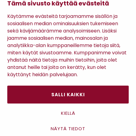
Tämä sivusto käyttää evästeitä
PUVUNTAKKI
-PUVUNTAKKI
BLEISERITAKKI
379,00 €
369,00 €
489,00 €
Käytämme evästeitä tarjoamamme sisällön ja
sosiaalisen median ominaisuuksien tukemiseen
sekä kävijämäärämme analysoimiseen. Lisäksi
jaamme sosiaalisen median, mainosalan ja
analytiikka-alan kumppaneillemme tietoja siitä,
TILAA RATSULAN UUTISKIRJE
miten käytät sivustoamme. Kumppanimme voivat
yhdistää näitä tietoja muihin tietoihin, joita olet
antanut heille tai joita on kerätty, kun olet
Tilaamalla uutiskirjeen hyväksyt
Ratsulan tietosuojaselosteen.
käyttänyt heidän palvelujaan.
SALLI KAIKKI
Asiakaspalvelu
Kanta-asiakkuus
KIELLÄ
Lahjakortti
Gomee Ratsula Café
NÄYTÄ TIEDOT
Asiakaspalvelu
Sopimusehdot