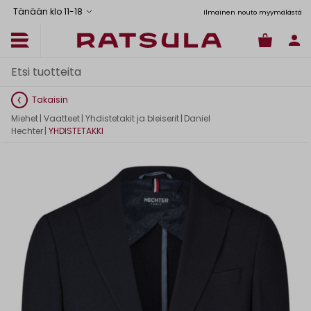
Tänään klo 11
-
18
tus Manner-Suomeen yli 120 euron tilauksiin
Toimituskulut alk. 6,90€
Ilmainen nouto myymälästä
Takaisin
Miehet
|
Vaatteet
|
Yhdistetakit ja bleiserit
|
Daniel
Hechter
|
YHDISTETAKKI