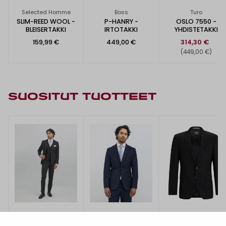
Selected Homme
Boss
Turo
SLIM-REED WOOL -
P-HANRY -
OSLO 7550 -
BLEISERTAKKI
IRTOTAKKI
YHDISTETAKKI
159,99 €
449,00 €
314,30 €
(449,00 €)
SUOSITUT TUOTTEET
Turo
Turo
Boss
BARCELONA 5421 -
COLIN 3280 SLIM FIT
H-HUGE -