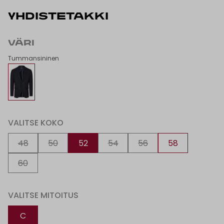
YHDISTETAKKI
VÄRI
Tummansininen
VALITSE KOKO
48
50
52
54
56
58
60
VALITSE MITOITUS
C