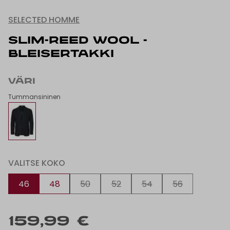
SELECTED HOMME
SLIM-REED WOOL -
BLEISERTAKKI
VÄRI
Tummansininen
VALITSE KOKO
46
48
50
52
54
56
159,99 €