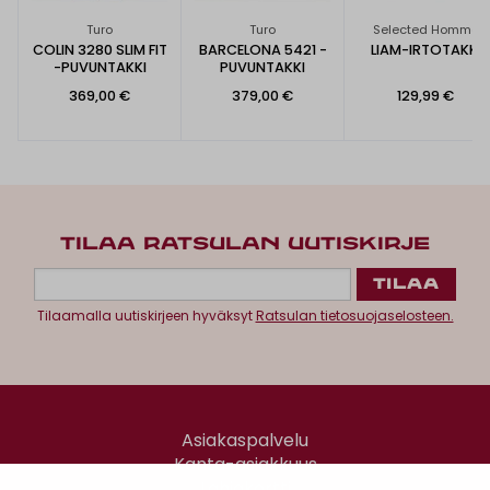
Turo
Turo
Selected Homme
COLIN 3280 SLIM FIT
BARCELONA 5421 -
LIAM-IRTOTAKKI
-PUVUNTAKKI
PUVUNTAKKI
369,00 €
379,00 €
129,99 €
TILAA RATSULAN UUTISKIRJE
Tilaamalla uutiskirjeen hyväksyt
Ratsulan tietosuojaselosteen.
Asiakaspalvelu
Kanta-asiakkuus
Lahjakortti