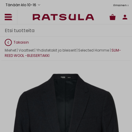
Tänään klo 10
-
16
tus Manner-Suomeen yli 120 euron tilauksiin
Toimituskulut alk. 6,90€
Ilmainen nouto myymälästä
Takaisin
Miehet
|
Vaatteet
|
Yhdistetakit ja bleiserit
|
Selected Homme
|
SLIM-
REED WOOL -BLEISERTAKKI