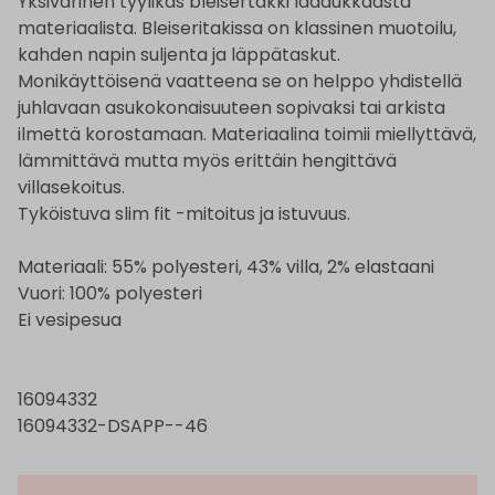
Yksivärinen tyylikäs bleisertakki laadukkaasta
materiaalista. Bleiseritakissa on klassinen muotoilu,
kahden napin suljenta ja läppätaskut.
Monikäyttöisenä vaatteena se on helppo yhdistellä
juhlavaan asukokonaisuuteen sopivaksi tai arkista
ilmettä korostamaan. Materiaalina toimii miellyttävä,
lämmittävä mutta myös erittäin hengittävä
villasekoitus.
Tyköistuva slim fit -mitoitus ja istuvuus.
Materiaali: 55% polyesteri, 43% villa, 2% elastaani
Vuori: 100% polyesteri
Ei vesipesua
16094332
16094332-DSAPP--46