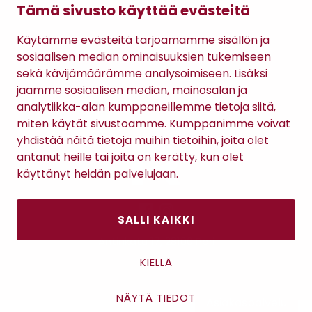
Tämä sivusto käyttää evästeitä
Gomee Ratsula Café
Käytämme evästeitä tarjoamamme sisällön ja
Sopimusehdot
sosiaalisen median ominaisuuksien tukemiseen
Tietosuojaseloste
sekä kävijämäärämme analysoimiseen. Lisäksi
Maksutavat
jaamme sosiaalisen median, mainosalan ja
analytiikka-alan kumppaneillemme tietoja siitä,
miten käytät sivustoamme. Kumppanimme voivat
yhdistää näitä tietoja muihin tietoihin, joita olet
antanut heille tai joita on kerätty, kun olet
käyttänyt heidän palvelujaan.
SALLI KAIKKI
Antinkatu 17, 28100 Pori
KIELLÄ
NÄYTÄ TIEDOT
Asiakaspalvelu