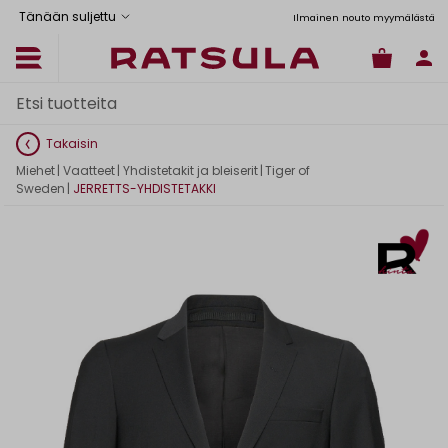
Tänään suljettu
tus Manner-Suomeen yli 120 euron tilauksiin
Toimituskulut alk. 6,90€
Ilmainen nouto myymälästä
Takaisin
Miehet
|
Vaatteet
|
Yhdistetakit ja bleiserit
|
Tiger of
Sweden
|
JERRETTS-YHDISTETAKKI