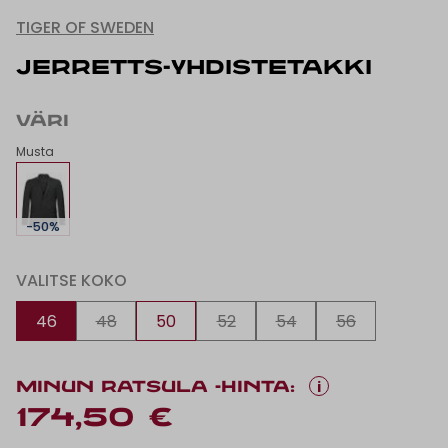
TIGER OF SWEDEN
JERRETTS-YHDISTETAKKI
VÄRI
Musta
-50%
VALITSE KOKO
46
48
50
52
54
56
i
MINUN RATSULA -HINTA:
174,50 €