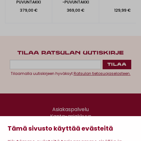
PUVUNTAKKI
-PUVUNTAKKI
379,00 €
369,00 €
129,99 €
TILAA RATSULAN UUTISKIRJE
Tilaamalla uutiskirjeen hyväksyt
Ratsulan tietosuojaselosteen.
Asiakaspalvelu
Kanta-asiakkuus
Lahjakortti
Tämä sivusto käyttää evästeitä
Gomee Ratsula Café