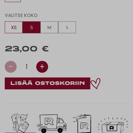
VALITSE KOKO
XS
S
M
L
23,00 €
-
+
1