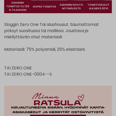
ILMAINEN
ILMAINEN NOUTO
TOIMITUSKULUT
TOIMITUS YLI 120
NOPEA TOIMITUS
MYYMÄLÄSTÄ
ALKAEN 6,90 €
€ TILAUKSIIN
Sloggin Zero One Tai alushousut. Saumattomat
pöksyt suositussa tai mallissa. Joustava ja
miellyttävän ohut materiaali.
Materiaali: 75% polyamidi, 25% elastaani.
TAI ZERO ONE
TAI ZERO ONE-0004--S
Kirjautuneena sisään, hyödynnät kanta-
asiakasedut ja kerrytät ostohyvitystä