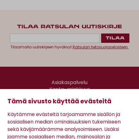
TILAA RATSULAN UUTISKIRJE
Tilaamalla uutiskirjeen hyväksyt
Ratsulan tietosuojaselosteen.
Asiakaspalvelu
Kanta-asiakkuus
Lahjakortti
Tämä sivusto käyttää evästeitä
Gomee Ratsula Café
Käytämme evästeitä tarjoamamme sisällön ja
Sopimusehdot
sosiaalisen median ominaisuuksien tukemiseen
Tietosuojaseloste
sekä kävijämäärämme analysoimiseen. Lisäksi
Maksutavat
jaamme sosiaalisen median, mainosalan ja