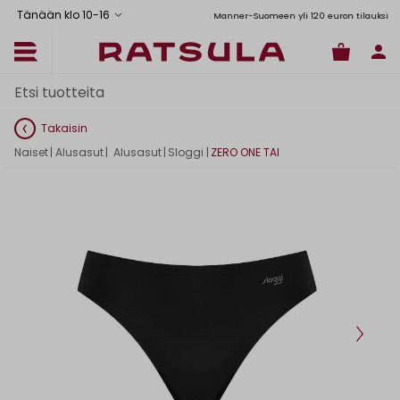
Tänään klo 10
-
16
Toimituskulut alk. 6,90€
Ilmainen toimitus Manner-Suomeen yli 120 euron tilauksiin
Takaisin
Naiset
|
Alusasut
|
Alusasut
|
Sloggi
|
ZERO ONE TAI