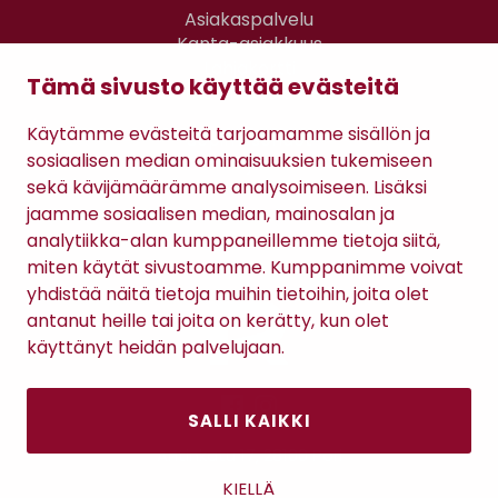
Asiakaspalvelu
Kanta-asiakkuus
Lahjakortti
Tämä sivusto käyttää evästeitä
Gomee Ratsula Café
Käytämme evästeitä tarjoamamme sisällön ja
Sopimusehdot
sosiaalisen median ominaisuuksien tukemiseen
Tietosuojaseloste
sekä kävijämäärämme analysoimiseen. Lisäksi
Maksutavat
jaamme sosiaalisen median, mainosalan ja
analytiikka-alan kumppaneillemme tietoja siitä,
miten käytät sivustoamme. Kumppanimme voivat
yhdistää näitä tietoja muihin tietoihin, joita olet
antanut heille tai joita on kerätty, kun olet
käyttänyt heidän palvelujaan.
SALLI KAIKKI
Antinkatu 17, 28100 Pori
KIELLÄ