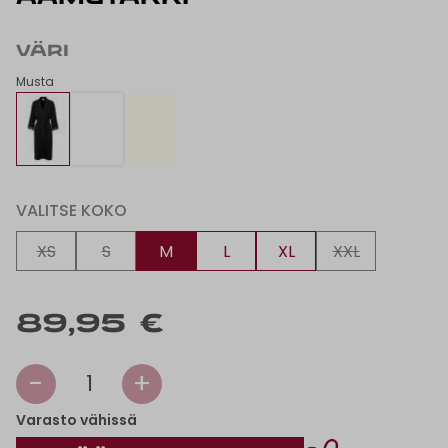
VÄRI
Musta
VALITSE KOKO
XS
S
M
L
XL
XXL
89,95 €
-
+
1
Varasto vähissä