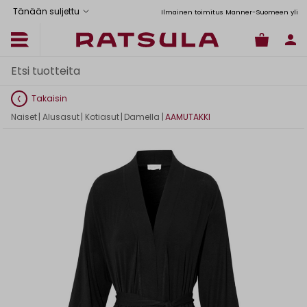
Tänään suljettu
Toimituskulut alk. 6,90€
Ilmainen toimitus Manner-Suomeen yli 120
Takaisin
Naiset
|
Alusasut
|
Kotiasut
|
Damella
|
AAMUTAKKI