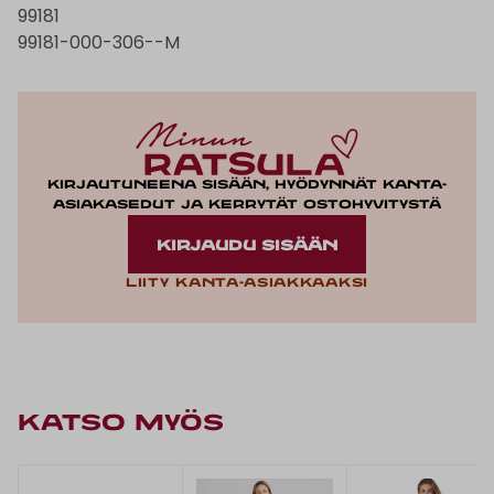
99181
99181-000-306--M
Kirjautuneena sisään, hyödynnät kanta-
asiakasedut ja kerrytät ostohyvitystä
KIRJAUDU SISÄÄN
Liity kanta-asiakkaaksi
KATSO MYÖS