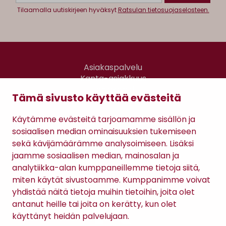
Tilaamalla uutiskirjeen hyväksyt
Ratsulan tietosuojaselosteen.
Asiakaspalvelu
Kanta-asiakkuus
Lahjakortti
Tämä sivusto käyttää evästeitä
Gomee Ratsula Café
Käytämme evästeitä tarjoamamme sisällön ja
Sopimusehdot
sosiaalisen median ominaisuuksien tukemiseen
Tietosuojaseloste
sekä kävijämäärämme analysoimiseen. Lisäksi
Maksutavat
jaamme sosiaalisen median, mainosalan ja
analytiikka-alan kumppaneillemme tietoja siitä,
miten käytät sivustoamme. Kumppanimme voivat
yhdistää näitä tietoja muihin tietoihin, joita olet
antanut heille tai joita on kerätty, kun olet
käyttänyt heidän palvelujaan.