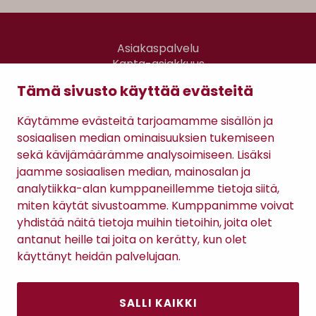
Asiakaspalvelu
Kanta-asiakkuus
Lahjakortti
Tämä sivusto käyttää evästeitä
Gomee Ratsula Café
Käytämme evästeitä tarjoamamme sisällön ja
Sopimusehdot
sosiaalisen median ominaisuuksien tukemiseen
Tietosuojaseloste
sekä kävijämäärämme analysoimiseen. Lisäksi
Maksutavat
jaamme sosiaalisen median, mainosalan ja
analytiikka-alan kumppaneillemme tietoja siitä,
miten käytät sivustoamme. Kumppanimme voivat
yhdistää näitä tietoja muihin tietoihin, joita olet
antanut heille tai joita on kerätty, kun olet
käyttänyt heidän palvelujaan.
SALLI KAIKKI