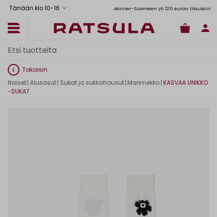
Tänään klo 10
-
16
Toimituskulut alk. 6,90€
Ilmainen toimitus Manner-Suomeen yli 120 euron tilauksiin
Takaisin
Naiset
|
Alusasut
|
Sukat ja sukkahousut
|
Marimekko
|
KASVAA UNIKKO
-SUKAT