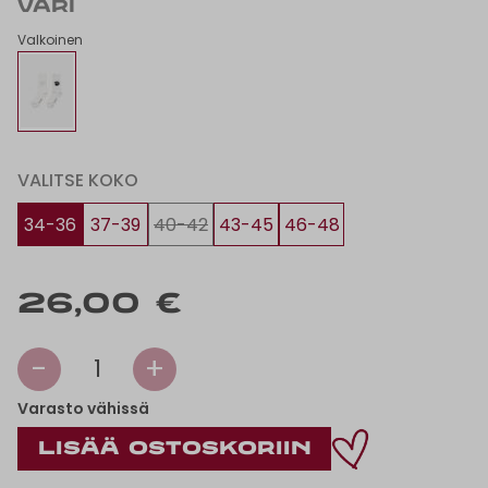
VÄRI
Valkoinen
VALITSE KOKO
34-36
37-39
40-42
43-45
46-48
26,00 €
-
+
1
Varasto vähissä