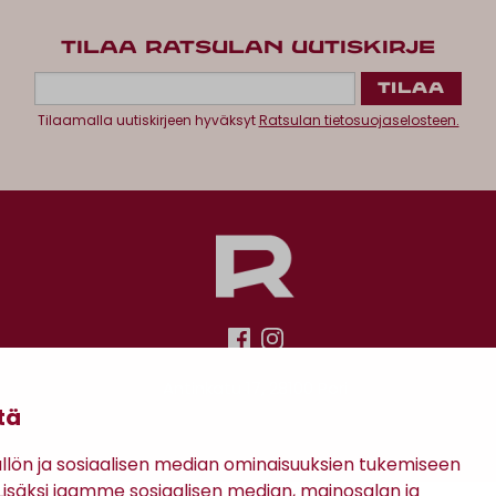
TILAA RATSULAN UUTISKIRJE
Tilaamalla uutiskirjeen hyväksyt
Ratsulan tietosuojaselosteen.
Antinkatu 17, 28100 Pori
tä
ön ja sosiaalisen median ominaisuuksien tukemiseen
säksi jaamme sosiaalisen median, mainosalan ja