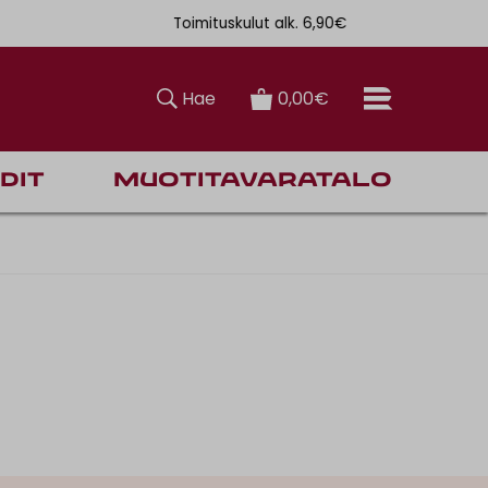
Toimituskulut alk. 6,90€
Ilmainen toi
Hae
0,00€
dit
Muotitavaratalo