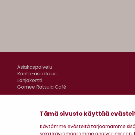
Asiakaspalvelu
Kanta-asiakkuus
Lahjakortti
Gomee Ratsula Café
Tämä sivusto käyttää evästei
Käytämme evästeitä tarjoamamme sisäll
sekä kävijämäärämme analysoimiseen. Li