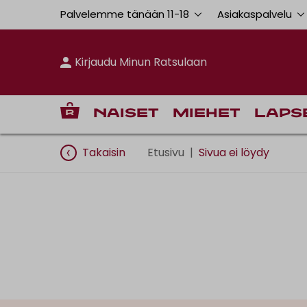
Palvelemme tänään 11
-
18
Asiakaspalvelu
Kirjaudu Minun Ratsulaan
Naiset
Miehet
Laps
Takaisin
Etusivu
|
Sivua ei löydy