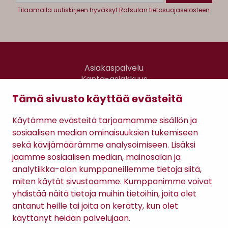
Tilaamalla uutiskirjeen hyväksyt
Ratsulan tietosuojaselosteen.
Asiakaspalvelu
Kanta-asiakkuus
Lahjakortti
Tämä sivusto käyttää evästeitä
Gomee Ratsula Café
Käytämme evästeitä tarjoamamme sisällön ja
Sopimusehdot
sosiaalisen median ominaisuuksien tukemiseen
Tietosuojaseloste
sekä kävijämäärämme analysoimiseen. Lisäksi
Maksutavat
jaamme sosiaalisen median, mainosalan ja
analytiikka-alan kumppaneillemme tietoja siitä,
miten käytät sivustoamme. Kumppanimme voivat
yhdistää näitä tietoja muihin tietoihin, joita olet
antanut heille tai joita on kerätty, kun olet
käyttänyt heidän palvelujaan.