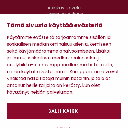
Asiakaspalvelu
Kanta-asiakkuus
Lahjakortti
Tämä sivusto käyttää evästeitä
Gomee Ratsula Café
Käytämme evästeitä tarjoamamme sisällön ja
Sopimusehdot
sosiaalisen median ominaisuuksien tukemiseen
Tietosuojaseloste
sekä kävijämäärämme analysoimiseen. Lisäksi
Maksutavat
jaamme sosiaalisen median, mainosalan ja
analytiikka-alan kumppaneillemme tietoja siitä,
miten käytät sivustoamme. Kumppanimme voivat
yhdistää näitä tietoja muihin tietoihin, joita olet
antanut heille tai joita on kerätty, kun olet
käyttänyt heidän palvelujaan.
SALLI KAIKKI
Antinkatu 17, 28100 Pori