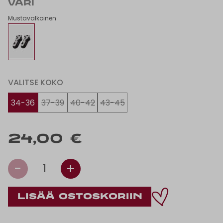
VÄRI
Mustavalkoinen
VALITSE KOKO
34-36
37-39
40-42
43-45
24,00 €
-
+
1