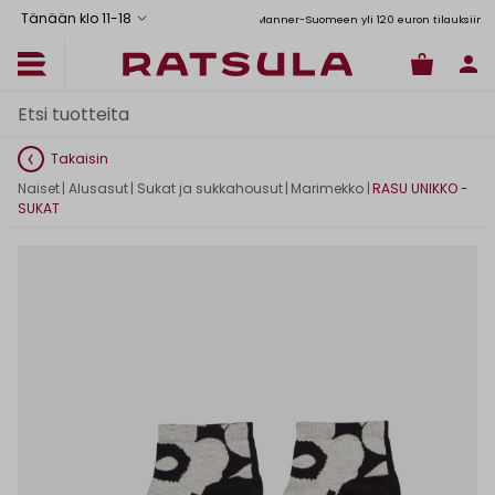
Tänään klo 11
-
18
Toimituskulut alk. 6,90€
Ilmainen toimitus Manner-Suomeen yli 120 euron tilauksiin
Takaisin
Naiset
|
Alusasut
|
Sukat ja sukkahousut
|
Marimekko
|
RASU UNIKKO -
SUKAT